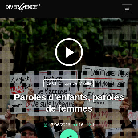
menu
play_arrow
La Chronique de Maëlle
Paroles d’enfants, paroles
de femmes
17/06/2026
16
1
today
email