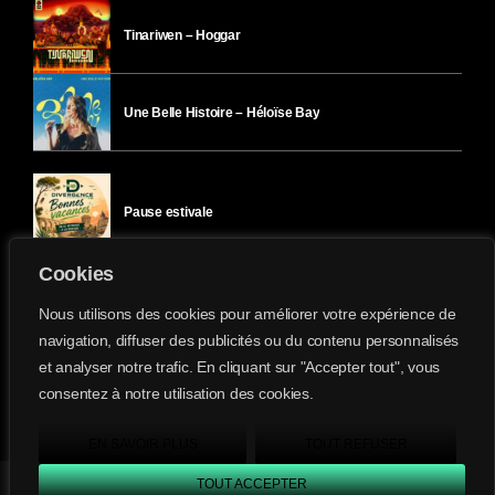
Tinariwen – Hoggar
Une Belle Histoire – Héloïse Bay
Pause estivale
Cookies
Ici l’Ombre – mercredi 29 juillet
Nous utilisons des cookies pour améliorer votre expérience de
navigation, diffuser des publicités ou du contenu personnalisés
et analyser notre trafic. En cliquant sur "Accepter tout", vous
Ici l’Ombre – mardi 28 juillet
consentez à notre utilisation des cookies.
Divergence-FM © 2022 Tous droits réservés.
Confidentialité
&
Mentions Légales
.
EN SAVOIR PLUS
TOUT REFUSER
TOUT ACCEPTER
Divergence FM
play_arrow
keyboard_arrow_right