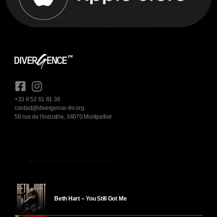
+33 9 52 61 81 36
contact@divergence-fm.org
56 rue de l'industrie, 34070 Montpellier
play_arrow
ÉCOUTER DIVERGENCE-FM
Beth Hart – You Still Got Me