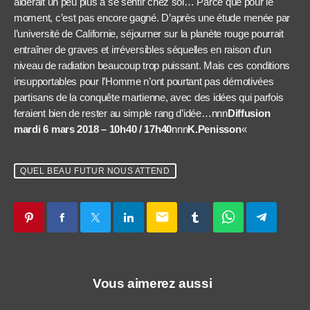
aiderait un peu plus à se sentir chez soi… Parce que pour le
moment, c’est pas encore gagné. D’après une étude menée par
l’université de Californie, séjourner sur la planète rouge pourrait
entraîner de graves et irréversibles séquelles en raison d’un
niveau de radiation beaucoup trop puissant. Mais ces conditions
insupportables pour l’Homme n’ont pourtant pas démotivées
partisans de la conquête martienne, avec des idées qui parfois
feraient bien de rester au simple rang d’idée…nnn
Diffusion
mardi 6 mars 2018 – 10h40 / 17h40
nnn
K.Penisson
«
QUEL BEAU FUTUR NOUS ATTEND
email
Vous aimerez aussi