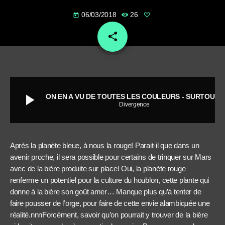
06/03/2018
26
today
share
email
play_arrow
ON EN A VU DE TOUTES LES COULEURS - SURTOUT DES ROUGES ET DES BLEUES
Divergence
Après la planète bleue, à nous la rouge! Parait-il que dans un
avenir proche, il sera possible pour certains de trinquer sur Mars
avec de la bière produite sur place! Oui, la planète rouge
renferme un potentiel pour la culture du houblon, cette plante qui
donne à la bière son goût amer… Manque plus qu’à tenter de
faire pousser de l’orge, pour faire de cette envie alambiquée une
réalité.nnnForcément, savoir qu’on pourrait y trouver de la bière