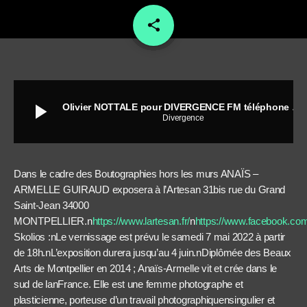
share
email
play_arrow
Olivier NOTTALE pour DIVERGENCE FM téléphone à une menteuse
Divergence
Dans le cadre des Boutographies hors les murs ANAÏS –
ARMELLE GUIRAUD exposera à l’Artesan 31bis rue du Grand
Saint-Jean 34000
MONTPELLIER.n
https://www.lartesan.fr/
n
https://www.facebook.com/
Skolios :nLe vernissage est prévu le samedi 7 mai 2022 à partir
de 18h.nL’exposition durera jusqu’au 4 juin.nDiplômée des Beaux
Arts de Montpellier en 2014 ; Anaïs-Armelle vit et crée dans le
sud de lanFrance. Elle est une femme photographe et
plasticienne, porteuse d’un travail photographiquensingulier et