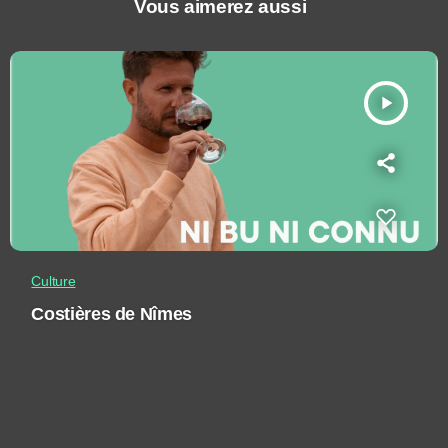
Vous aimerez aussi
play_arrow
Culture
Costières de Nîmes