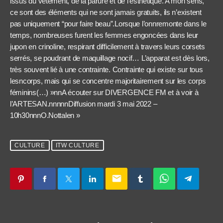
issus du vêtement, de la parure et de l’esthétique. A mon sens,
ce sont des éléments qui ne sont jamais gratuits, ils n’existent
pas uniquement “pour faire beau”.Lorsque l’onnremonte dans le
temps, nombreuses furent les femmes engoncées dans leur
jupon en crinoline, respirant difficilement à travers leurs corsets
serrés, se poudrant de maquillage nocif… L’apparat est dès lors,
très souvent lié à une contrainte. Contrainte qui existe sur tous
lesncorps, mais qui se concentre majoritairement sur les corps
féminins(…) »nnA écouter sur DIVERGENCE FM et à voir à
l’ARTESAN.nnnnnDiffusion mardi 3 mai 2022 –
10h30nnnO.Nottalen »
CULTURE
ITW CULTURE
email