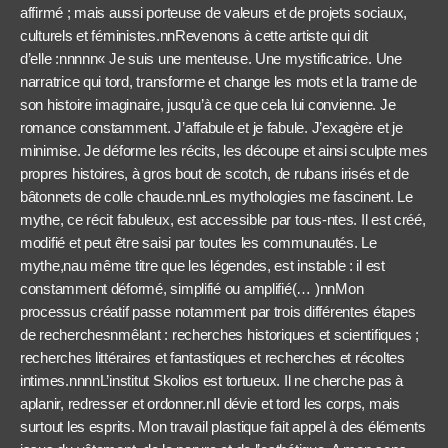
affirmé ; mais aussi porteuse de valeurs et de projets sociaux,
culturels et féministes.nnRevenons à cette artiste qui dit
d’elle :nnnnn« Je suis une menteuse. Une mystificatrice. Une
narratrice qui tord, transforme et change les mots et la trame de
son histoire imaginaire, jusqu’à ce que cela lui convienne. Je
romance constamment. J’affabule et je fabule. J’exagère et je
minimise. Je déforme les récits, les découpe et ainsi sculpte mes
propres histoires, à gros bout de scotch, de rubans irisés et de
bâtonnets de colle chaude.nnLes mythologies me fascinent. Le
mythe, ce récit fabuleux, est accessible par tous-ntes. Il est créé,
modifié et peut être saisi par toutes les communautés. Le
mythe,nau même titre que les légendes, est instable : il est
constamment déformé, simplifié ou amplifié(… )nnMon
processus créatif passe notamment par trois différentes étapes
de recherchesnmêlant : recherches historiques et scientifiques ;
recherches littéraires et fantastiques et recherches et récoltes
intimes.nnnnL’institut Skolios est tortueux. Il ne cherche pas à
aplanir, redresser et ordonner.nIl dévie et tord les corps, mais
surtout les esprits. Mon travail plastique fait appel à des éléments