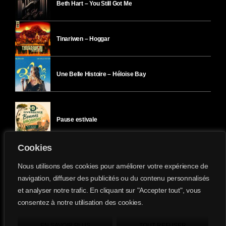
Beth Hart – You Still Got Me
Tinariwen – Hoggar
Une Belle Histoire – Héloïse Bay
Pause estivale
Cookies
Ici l’Ombre – mercredi 29 juillet
Nous utilisons des cookies pour améliorer votre expérience de
navigation, diffuser des publicités ou du contenu personnalisés
et analyser notre trafic. En cliquant sur "Accepter tout", vous
Ici l’Ombre – mardi 28 juillet
consentez à notre utilisation des cookies.
Divergence-FM © 2022 Tous droits réservés.
Confidentialité
&
Mentions Légales
.
EN SAVOIR PLUS
TOUT REFUSER