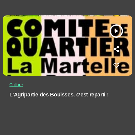
play_arrow
Culture
L’Agripartie des Bouisses, c’est reparti !