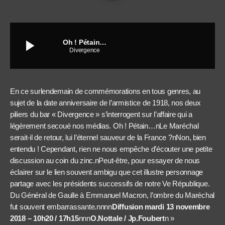
play_arrow
Oh ! Pétain…
Divergence
En ce surlendemain de commémorations en tous genres, au
sujet de la date anniversaire de l’armistice de 1918, nos deux
piliers du bar « Divergence » s’interrogent sur l’affaire qui a
légèrement secoué nos médias. Oh ! Pétain…nLe Maréchal
serait-il de retour, lui l’éternel sauveur de la France ?nNon, bien
entendu ! Cependant, rien ne nous empêche d’écouter une petite
discussion au coin du zinc.nPeut-être, pour essayer de nous
éclairer sur le lien souvent ambigu que cet illustre personnage
partage avec les présidents successifs de notre Ve République.
Du Général de Gaulle à Emmanuel Macron, l’ombre du Maréchal
fut souvent embarrassante.nnnn
Diffusion mardi 13 novembre
2018 – 10h20 / 17h15
nnn
O.Nottale / Jp.Foubert
n »