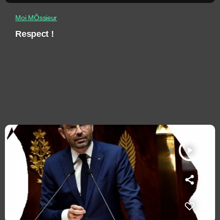
Moi MÔssieur
Respect !
play_arrow