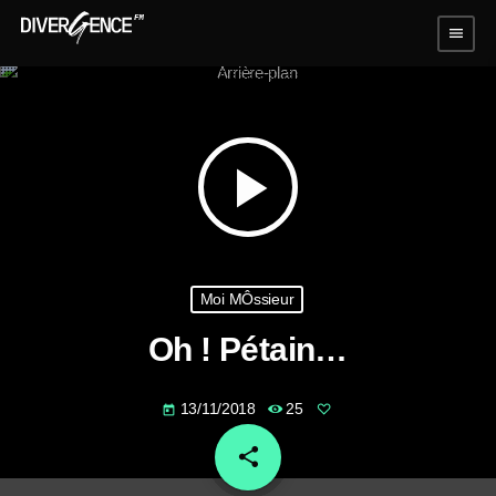
menu
play_arrow
Moi MÔssieur
Oh ! Pétain…
13/11/2018
25
today
share
email