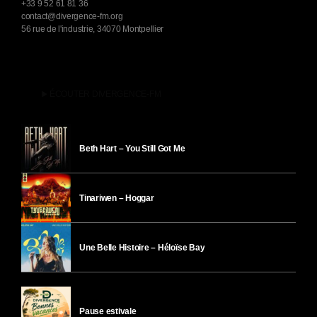
+33 9 52 61 81 36
contact@divergence-fm.org
56 rue de l'industrie, 34070 Montpellier
play_arrow
ÉCOUTER DIVERGENCE-FM
Beth Hart – You Still Got Me
Tinariwen – Hoggar
Une Belle Histoire – Héloïse Bay
Pause estivale