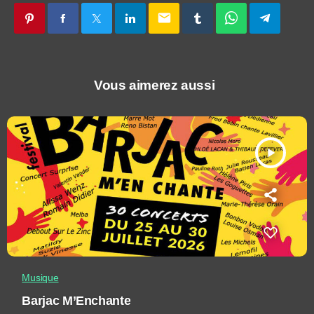
email
Vous aimerez aussi
play_arrow
Musique
Barjac M’Enchante