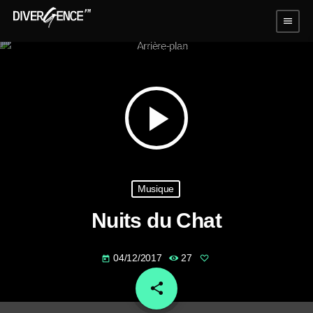
menu
play_arrow
Musique
Nuits du Chat
04/12/2017
27
today
share
email