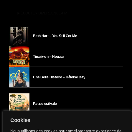
play_arrow
ÉCOUTER DIVERGENCE-FM
Beth Hart – You Still Got Me
Tinariwen – Hoggar
Une Belle Histoire – Héloïse Bay
Pause estivale
Cookies
Ici l’Ombre – mercredi 29 juillet
Nous utilisons des cookies pour améliorer votre expérience de