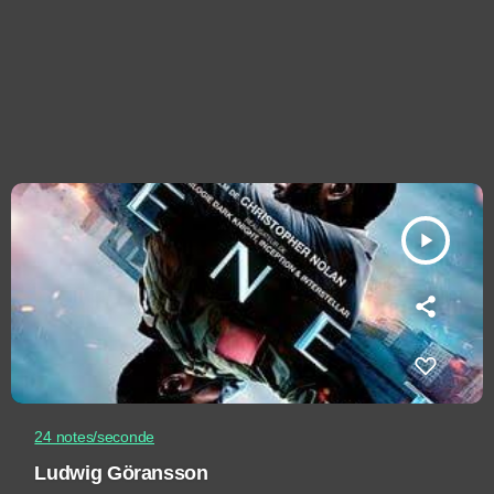
play_arrow
24 notes/seconde
Ludwig Göransson