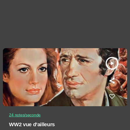
play_arrow
24 notes/seconde
WW2 vue d’ailleurs