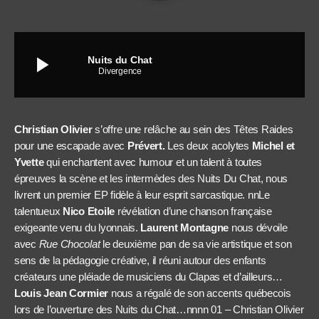
play_arrow
Nuits du Chat
Divergence
Christian Olivier
s’offre une relâche au sein des Têtes Raides
pour une escapade avec
Prévert.
Les deux acolytes
Michel et
Yvette
qui enchantent avec humour et un talent à toutes
épreuves la scène et les intermèdes des Nuits Du Chat, nous
livrent un premier EP fidèle à leur esprit sarcastique. nnLe
talentueux
Nico Etoile
révélation d’une chanson française
exigeante venu du lyonnais.
Laurent Montagne
nous dévoile
avec
Rue Chocolat
le deuxième pan de sa vie artistique et son
sens de la pédagogie créative, il réuni autour des enfants
créateurs une pléiade de musiciens du Clapas et d’ailleurs…
Louis Jean Cormier
nous a régalé de son accents québecois
lors de l’ouverture des Nuits du Chat…nnn
n 01 – Christian Olivier