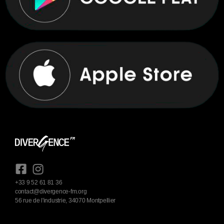
+33 9 52 61 81 36
contact@divergence-fm.org
56 rue de l'industrie, 34070 Montpellier