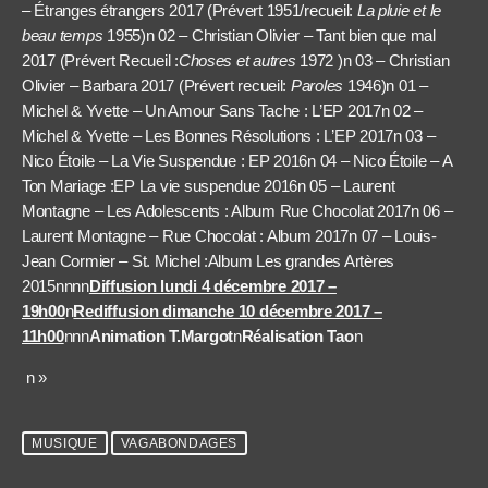
– Étranges étrangers 2017 (Prévert 1951/recueil:
La pluie et le
beau temps
1955)n 02 – Christian Olivier – Tant bien que mal
2017
(Prévert
Recueil :
Choses et autres
1972
)
n 03 – Christian
Olivier – Barbara 2017 (Prévert recueil:
Paroles
1946)n 01 –
Michel & Yvette – Un Amour Sans Tache : L’EP 2017n 02 –
Michel & Yvette – Les Bonnes Résolutions : L’EP 2017n 03 –
Nico Étoile – La Vie Suspendue : EP 2016n 04 – Nico Étoile – A
Ton Mariage :EP La vie suspendue 2016n 05 – Laurent
Montagne – Les Adolescents : Album Rue Chocolat 2017n 06 –
Laurent Montagne – Rue Chocolat : Album 2017n 07 – Louis-
Jean Cormier – St. Michel :Album Les grandes Artères
2015nnnn
Diffusion lundi 4 décembre 2017 –
19h00
n
Rediffusion dimanche 10 décembre 2017 –
11h00
nnn
Animation T.Margot
n
Réalisation Tao
n
n »
MUSIQUE
VAGABONDAGES