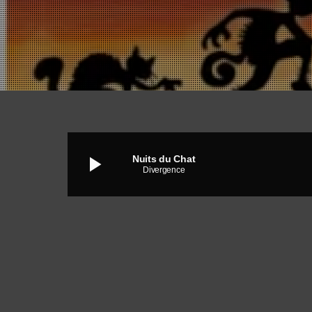
play_arrow
Nuits du Chat
Divergence