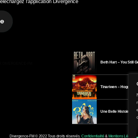
éléchargez l'application Divergence
Beth Hart – You Still 
R DIVERGENCE-FM
Tinariwen – Hoggar
Une Belle Histoire – H
Divergence-FM © 2022 Tous droits réservés.
Confidentialité
&
Mentions Légales
.