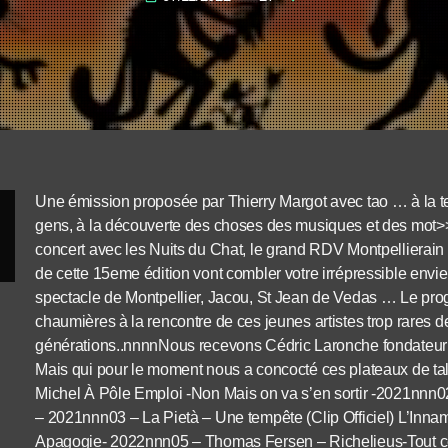
Une émission proposée par Thierry Margot avec tao … à la t
gens, à la découverte des choses des musiques et des mo
concert avec les Nuits du Chat, le grand RDV Montpellierain d
de cette 15eme édition vont combler votre irrépressible env
spectacle de Montpellier, Jacou, St Jean de Vedas … Le prog
chaumières à la rencontre de ces jeunes artistes trop rares d
générations..nnnnNous recevons Cédric Laronche fondateur d
Mais qui pour le moment nous a concocté ces plateaux de t
Michel À Pôle Emploi -Non Mais on va s’en sortir -2021nnn02
– 2021nnn03 – La Pietà – Une tempête (Clip Officiel) L’Inn
Apagogie- 2022nnn05 – Thomas Fersen – Richelieus-Tout ce