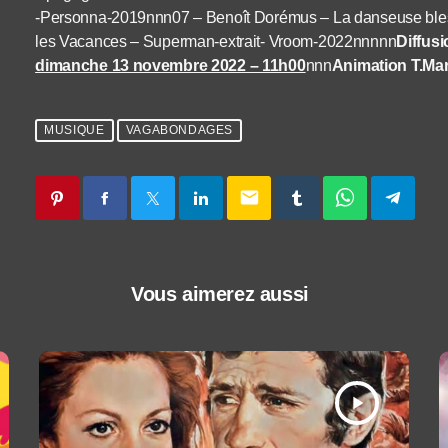
-Personna-2019nnn07 – Benoît Dorémus – La danseuse bles
les Vacances – Superman-extrait- Vroom-2022nnnnn
Diffus
dimanche 13 novembre 2022 – 11h00
nnn
Animation T.Ma
MUSIQUE
VAGABONDAGES
email
Vous aimerez aussi
play_arrow