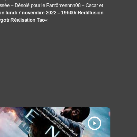
sée – Désolé pour le Fantômesnnn08 – Oscar et
ion lundi 7 novembre 2022 – 19h00
n
Rediffusion
rgot
n
Réalisation Tao
«
play_arrow