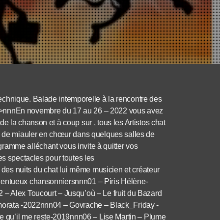
echnique. Balade intemporelle à la rencontre des
t>>nnnEn novembre du 17 au 26 – 2022 vous avez
e la chanson et à coup sur , tous les Artistos chat
ie de miauler en chœur dans quelques salles de
ramme alléchant vous invite à quitter vos
es spectacles pour toutes les
es nuits du chat lui même musicien et créateur
alentueux chansonniersnnn01 – Piris Hélène-
 – Alex Toucourt – Jusqu’où – Le fruit du Bazard
amorata -2022nnn04 – Govrache – Black_Friday -
 qu’il me reste-2019nnn06 – Lise Martin – Plume