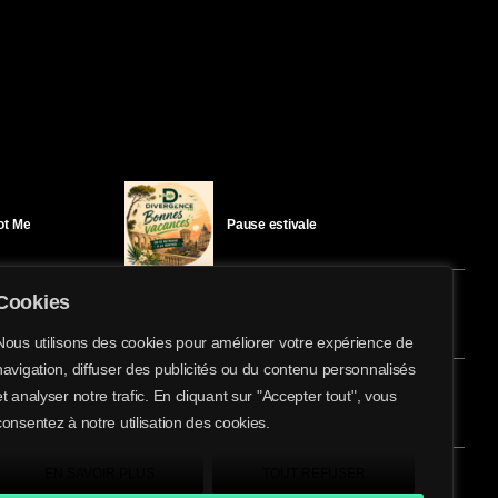
Got Me
Pause estivale
Cookies
Ici l’Ombre – mercredi 29 juillet
Nous utilisons des cookies pour améliorer votre expérience de
navigation, diffuser des publicités ou du contenu personnalisés
share
email
et analyser notre trafic. En cliquant sur "Accepter tout", vous
éloïse Bay
Ici l’Ombre – mardi 28 juillet
consentez à notre utilisation des cookies.
EN SAVOIR PLUS
TOUT REFUSER