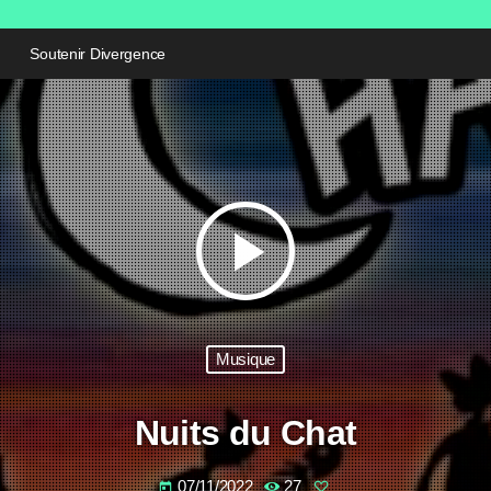
Soutenir Divergence
play_arrow
Musique
Nuits du Chat
07/11/2022
27
today