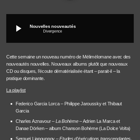
play_arrow
Nouvelles nouveautés
Divergence
Cette semaine un nouveau numéro de Mélimélomane avec des
nouveautés nouvelles. Nouveaux albums plutôt que nouveaux
CD ou disques, l’écoute dématérialisée étant – parait-il – la
pratique dominante.
La playlist
Federico Garcia Lorca – Philippe Jaroussky et Thibaut
Garcia
Charles Aznavour –
La Bohème
– Adrien La Marca et
Danae Dörken – album Chanson Bohème (La Dolce Volta)
Sergueï Liapounpov –
Etudes d’éxécutions transcendantes,