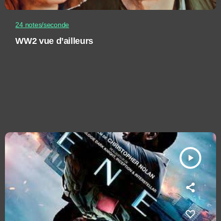
24 notes/seconde
WW2 vue d’ailleurs
play_arrow