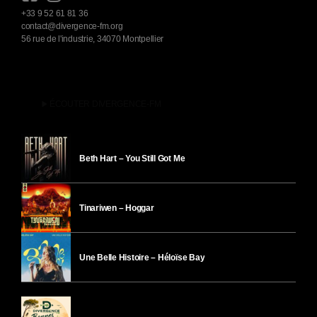
+33 9 52 61 81 36
contact@divergence-fm.org
56 rue de l'industrie, 34070 Montpellier
play_arrow
ÉCOUTER DIVERGENCE-FM
Beth Hart – You Still Got Me
Tinariwen – Hoggar
Une Belle Histoire – Héloïse Bay