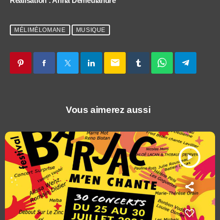
Réalisation : Anna Demeulandre
MÉLIMÉLOMANE
MUSIQUE
email
Vous aimerez aussi
play_arrow