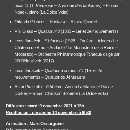
opus 11
(1.
Berceuse
– 2.
Ronde des fantômes
) – Florian
Noack, piano (La Dolce Volta)
Orlando Gibbons –
Fantaisie
– Attaca Quartet
Phil Glass –
Quatuor n°3
(1985 – 1er et 2e mouvements)
Leos Janaček –
Sinfonietta
(1926 – Fanfare – Allegro / Le
Chateau de Brno – Andante / Le Monastère de la Reine –
Moderato) – Orchestre Philharmonique Tchèque dirigé par
Jiří Bělohlávek (2017)
Leos Janaček –
Quatuor à cordes n°1
(1er et 2e
mouvements) – Quatuor de Jérusalem
Astor Piazzolla –
Oblivion
– Adrien La Marca et Danae
Dörken – album Chanson Bohème (La Dolce Volta)
Diffusion : mardi 9 novembre 2021 à 15h
Rediffusion : dimanche 14 novembre à 9h30
Animation : Marc Ossorguine