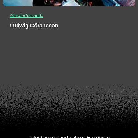
24 notes/seconde
Ludwig Göransson
Téléchargez l'application Divergence