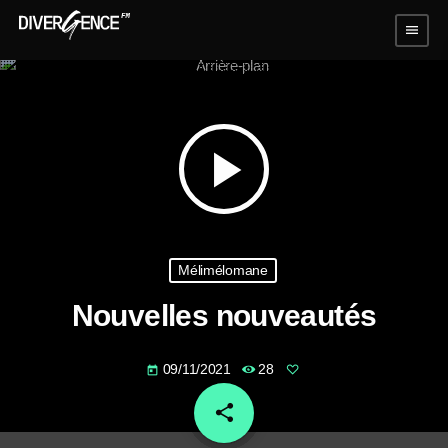
menu
play_arrow
Mélimélomane
Nouvelles nouveautés
09/11/2021
28
today
share
email