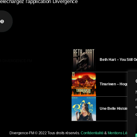
éléchargez l'application Divergence
Beth Hart – You Still 
R DIVERGENCE-FM
Tinariwen – Hoggar
Une Belle Histoire – H
Divergence-FM © 2022 Tous droits réservés.
Confidentialité
&
Mentions Légales
.