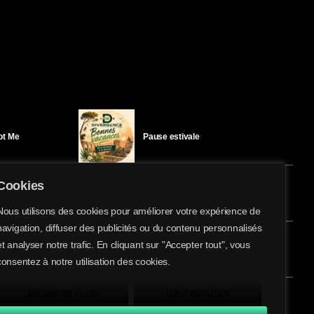
Got Me
Pause estivale
Cookies
Ici l’Ombre – mercredi 29 juillet
Nous utilisons des cookies pour améliorer votre expérience de
navigation, diffuser des publicités ou du contenu personnalisés
share
email
et analyser notre trafic. En cliquant sur "Accepter tout", vous
éloïse Bay
Ici l’Ombre – mardi 28 juillet
consentez à notre utilisation des cookies.
EN SAVOIR PLUS
TOUT REFUSER