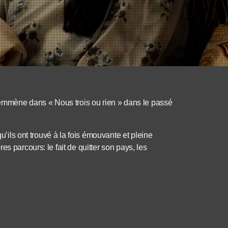
s emmène dans « Nous trois ou rien » dans le passé
qu’ils ont trouvé à la fois émouvante et pleine
s parcours: le fait de quitter son pays, les