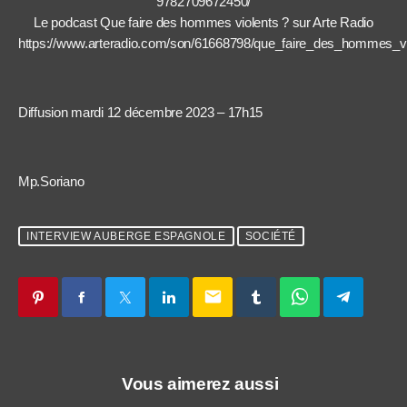
9782709672450/
Le podcast Que faire des hommes violents ? sur Arte Radio
https://www.arteradio.com/son/61668798/que_faire_des_hommes_vi
Diffusion mardi 12 décembre 2023 – 17h15
Mp.Soriano
INTERVIEW AUBERGE ESPAGNOLE
SOCIÉTÉ
email
Vous aimerez aussi