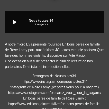
play_arrow
Nous toutes 34
Divergence
A notre micro Eva présente l’ouvrage En bons pères de famille
de Rose Lamy paru aux éditions JC Lattès et sur le podcast Que
faire des hommes violents, disponible sur Arte Radio.
Une occasion aussi de présenter le club de lecture de nos
partenaires féministes et intersectionnelles.
L’instagram de Noustoutes34 :
https://www.instagram.com/noustoutes34/
L’Instagram de Rose Lamy (préparez vous pour la bagarre) :
https://www.instagram.com/preparez_vous_pour_la_bagarre/
En bons pères de famille de Rose Lamy :
https://www.editions-jclattes.fr/livre/en-bons-peres-de-famille-