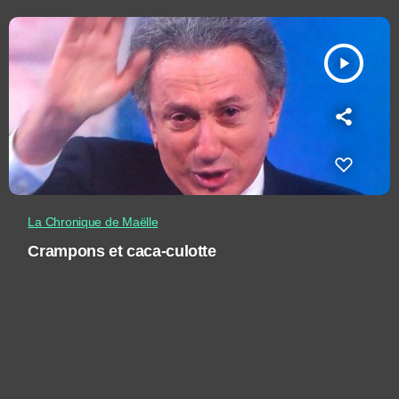
play_arrow
La Chronique de Maëlle
Crampons et caca-culotte