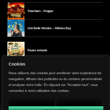
Tinariwen – Hoggar
Une Belle Histoire – Héloïse Bay
Pause estivale
Cookies
Ici l’Ombre – mercredi 29 juillet
Nous utilisons des cookies pour améliorer votre expérience de
navigation, diffuser des publicités ou du contenu personnalisés
et analyser notre trafic. En cliquant sur "Accepter tout", vous
Ici l’Ombre – mardi 28 juillet
consentez à notre utilisation des cookies.
Divergence-FM © 2022 Tous droits réservés.
Confidentialité
&
Mentions Légales
.
EN SAVOIR PLUS
TOUT REFUSER