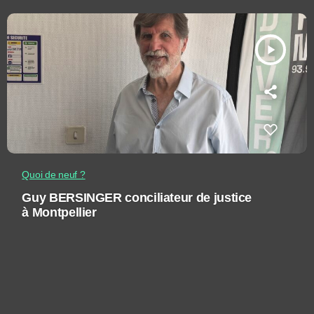
play_arrow
Quoi de neuf ?
Guy BERSINGER conciliateur de justice
à Montpellier