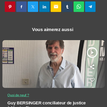
email
Vous aimerez aussi
play_arrow
Quoi de neuf ?
Guy BERSINGER conciliateur de justice