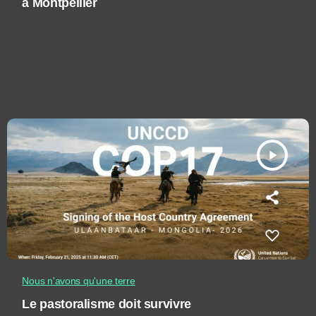
à Montpellier
play_arrow
Nous n'avons qu'une terre
Le pastoralisme doit survivre