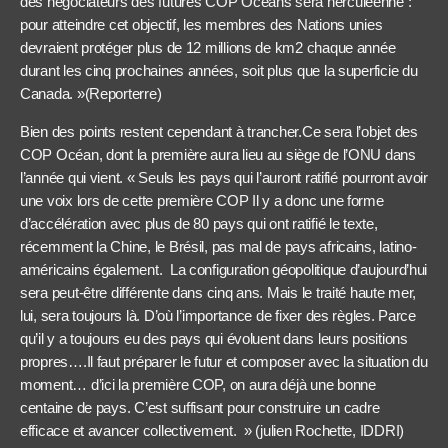
des négociateurs des futures COP Océans sera herculéenne :
pour atteindre cet objectif, les membres des Nations unies
devraient protéger plus de 12 millions de km2 chaque année
durant les cinq prochaines années, soit plus que la superficie du
Canada. »(Reporterre)
Bien des points restent cependant à trancher.Ce sera l’objet des
COP Océan, dont la première aura lieu au siège de l’ONU dans
l’année qui vient. « Seuls les pays qui l’auront ratifié pourront avoir
une voix lors de cette première COP Il y a donc une forme
d’accélération avec plus de 80 pays qui ont ratifié le texte,
récemment la Chine, le Brésil, pas mal de pays africains, latino-
américains également. La configuration géopolitique d’aujourd’hui
sera peut-être différente dans cinq ans. Mais le traité haute mer,
lui, sera toujours là. D’où l’importance de fixer des règles. Parce
qu’il y a toujours eu des pays qui évoluent dans leurs positions
propres….Il faut préparer le futur et composer avec la situation du
moment… d’ici la première COP, on aura déjà une bonne
centaine de pays. C’est suffisant pour construire un cadre
efficace et avancer collectivement. » (julien Rochette, IDDRI)