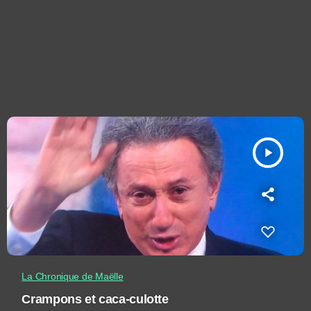
play_arrow
La Chronique de Maëlle
Crampons et caca-culotte