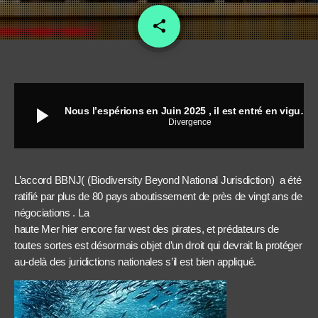
share
email
play_arrow
Nous l’espérions en Juin 2025 , il est entré en vigueur le 17 Janvier 2026
Divergence
L’accord BBNJ( (Biodiversity Beyond National Jurisdiction) a été
ratifié par plus de 80 pays aboutissement de près de vingt ans de
négociations . La
haute Mer hier encore far west des pirates, et prédateurs de
toutes sortes est désormais objet d’un droit qui devrait la protéger
au-delà des juridictions nationales s’il est bien appliqué.