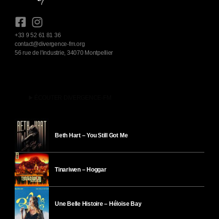
+33 9 52 61 81 36
contact@divergence-fm.org
56 rue de l'industrie, 34070 Montpellier
play_arrow
ÉCOUTER DIVERGENCE-FM
Beth Hart – You Still Got Me
Tinariwen – Hoggar
Une Belle Histoire – Héloïse Bay