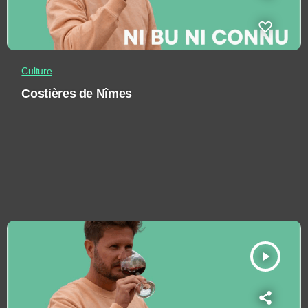
Culture
Costières de Nîmes
play_arrow