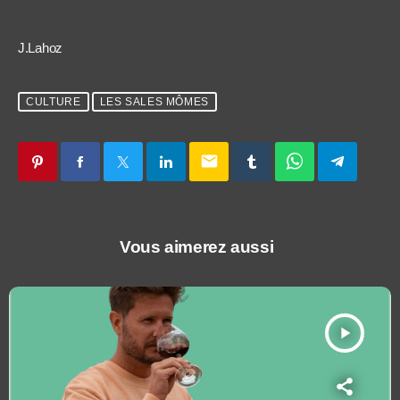
J.Lahoz
CULTURE
LES SALES MÔMES
email
Vous aimerez aussi
play_arrow