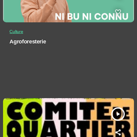
Culture
Agroforesterie
play_arrow