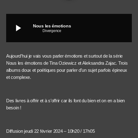
play_arrow
Nous les émotions
Divergence
Aujourd’hui je vais vous parler émotions et surtout de la série
Nous les émotions de Tina Oziewicz et Aleksandra Zajac. Trois
albums doux et poétiques pour parler d’un sujet parfois épineux
et complexe.
Des livres à offrir et à s’offrir car ils font du bien et on en a bien
besoin !
Diffusion jeudi 22 février 2024 – 10h20 / 17h05