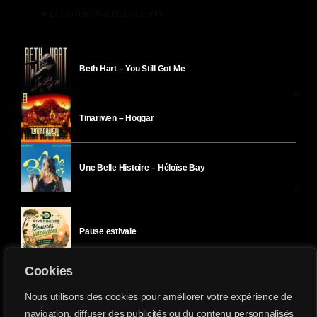
play_arrow
ÉCOUTER DIVERGENCE-FM
Beth Hart – You Still Got Me
Tinariwen – Hoggar
Une Belle Histoire – Héloïse Bay
Pause estivale
Cookies
Ici l’Ombre – mercredi 29 juillet
Nous utilisons des cookies pour améliorer votre expérience de
navigation, diffuser des publicités ou du contenu personnalisés