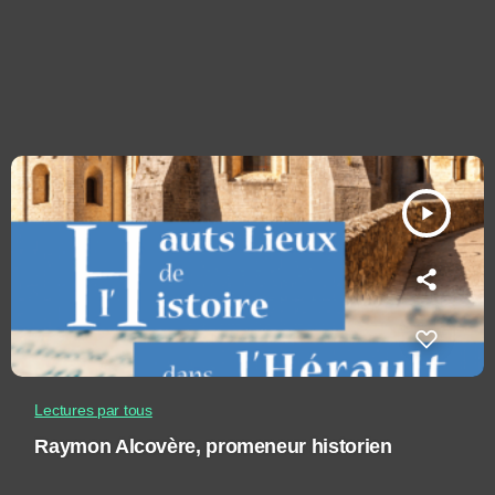
play_arrow
Lectures par tous
Raymon Alcovère, promeneur historien