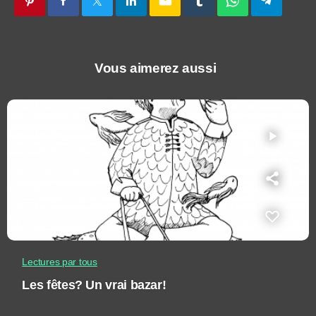
email
Vous aimerez aussi
play_arrow
Lectures par tous
Les fêtes? Un vrai bazar!