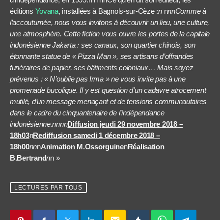
éditions
Yovana
, installées à Bagnols-sur-Cèze :
n
n
nnComme à
l’accoutumée, nous vous invitons à découvrir un lieu, une culture,
une atmosphère. Cette fiction vous ouvre les portes de la capitale
indonésienne Jakarta : ses canaux, son quartier chinois, son
étonnante statue de « Pizza Man », ses artisans d’offrandes
funéraires de papier, ses bâtiments coloniaux… Mais soyez
prévenus : « N’oublie pas Irma » ne vous invite pas à une
promenade bucolique. Il y est question d’un cadavre atrocement
mutilé, d’un message menaçant et de tensions communautaires
dans le cadre du cinquantenaire de l’indépendance
indonésienne.nnnn
Diffusion jeudi 29 novembre 2018 –
18h03
n
Rediffusion samedi 1 décembre 2018 –
18h00
nn
n
Animation M.Ossorguine
n
Réalisation
B.Bertrand
n
n »
LECTURES PAR TOUS