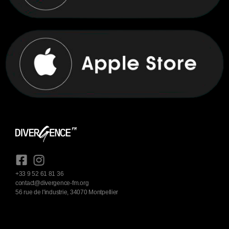
+33 9 52 61 81 36
contact@divergence-fm.org
56 rue de l'industrie, 34070 Montpellier