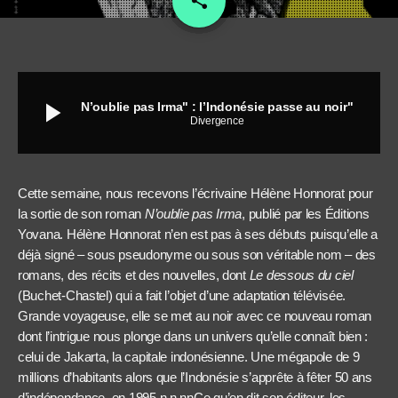
share
play_arrow
N’oublie pas Irma" : l’Indonésie passe au noir"
Divergence
Cette semaine, nous recevons l’écrivaine Hélène Honnorat pour
la sortie de son roman
N’oublie pas Irma
, publié par les Éditions
Yovana. Hélène Honnorat n’en est pas à ses débuts puisqu’elle a
déjà signé – sous pseudonyme ou sous son véritable nom – des
romans, des récits et des nouvelles, dont
Le dessous du ciel
(Buchet-Chastel) qui a fait l’objet d’une adaptation télévisée.
Grande voyageuse, elle se met au noir avec ce nouveau roman
dont l’intrigue nous plonge dans un univers qu’elle connaît bien :
celui de Jakarta, la capitale indonésienne. Une mégapole de 9
millions d’habitants alors que l’Indonésie s’apprête à fêter 50 ans
d’indépendance, en 1995.n n nnCe qu’en dit son éditeur, les