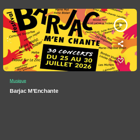
play_arrow
Musique
Barjac M’Enchante