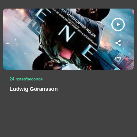
play_arrow
24 notes/seconde
Ludwig Göransson