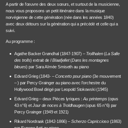
A partir de l’œuvre des deux sœurs, et surtout de la musicienne,
nous vous proposons un petit itinéraire dans la musique
norvégienne de cette génération (née dans les années 1840)
avec deux détours sur la génération qui a précédé et celle qui a
suivi.
Au programme :
Agathe Backer Grøndhal (1847-1907) –
Trollhalen
(
La Salle
des trolls
) extrait de
I Blaafjellet
(
Dans les montagnes
bleues
) par Sara AImée Smiseth au piano
Edvard Grieg (1843- –
Concerto pour piano
(3e mouvement
– ) par Percy Grainger au piano avec l’orchestre du
Hollywood Bowl dirigé par Leopold Stokowski (1945)
Edvard Grieg – deux Pièces lyriques :
Au printemps
(opus
43 n°6) et
Jour de noces à Troldhaugen
(opus 65 n°6) par
Percy Grainger (1949 et 1921)
Rikard Nordraak (1842-1866) –
Scherzo Capriccioso
(1863)
par Eugene Asti au piano