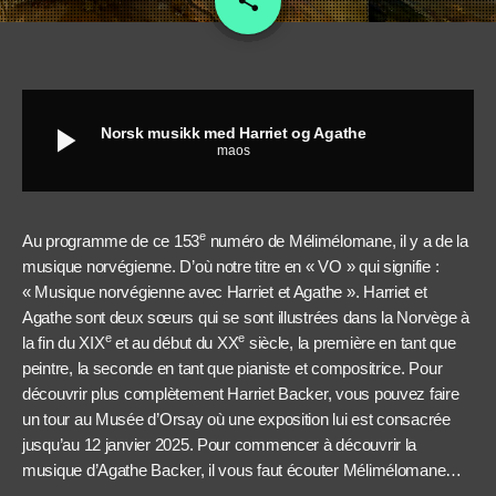
share
play_arrow
Norsk musikk med Harriet og Agathe
maos
e
Au programme de ce 153
numéro de Mélimélomane, il y a de la
musique norvégienne. D’où notre titre en « VO » qui signifie :
« Musique norvégienne avec Harriet et Agathe ». Harriet et
Agathe sont deux sœurs qui se sont illustrées dans la Norvège à
e
e
la fin du XIX
et au début du XX
siècle, la première en tant que
peintre, la seconde en tant que pianiste et compositrice. Pour
découvrir plus complètement Harriet Backer, vous pouvez faire
un tour au Musée d’Orsay où une exposition lui est consacrée
jusqu’au 12 janvier 2025. Pour commencer à découvrir la
musique d’Agathe Backer, il vous faut écouter Mélimélomane…