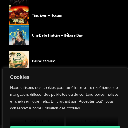
Tinariwen – Hoggar
Une Belle Histoire – Héloïse Bay
Pause estivale
Cookies
Ici l’Ombre – mercredi 29 juillet
Nous utilisons des cookies pour améliorer votre expérience de
navigation, diffuser des publicités ou du contenu personnalisés
et analyser notre trafic. En cliquant sur "Accepter tout", vous
Ici l’Ombre – mardi 28 juillet
consentez à notre utilisation des cookies.
Divergence-FM © 2022 Tous droits réservés.
Confidentialité
&
Mentions Légales
.
EN SAVOIR PLUS
TOUT REFUSER