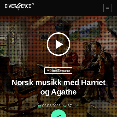
menu
play_arrow
Mélimélomane
Norsk musikk med Harriet
og Agathe
09/03/2025
87
today
email