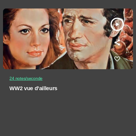
play_arrow
24 notes/seconde
WW2 vue d’ailleurs