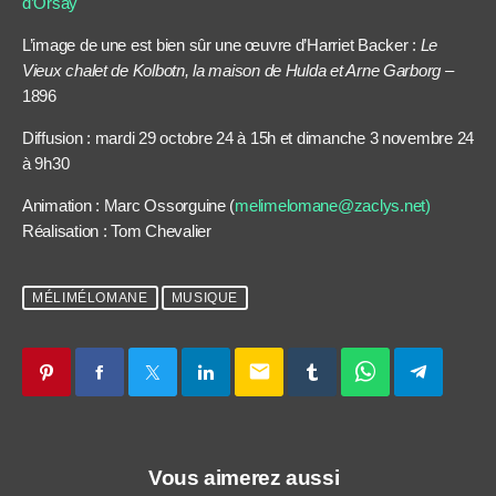
d’Orsay
L’image de une est bien sûr une œuvre d’Harriet Backer :
Le
Vieux chalet de Kolbotn, la maison de Hulda et Arne Garborg –
1896
Diffusion : mardi 29 octobre 24 à 15h et dimanche 3 novembre 24
à 9h30
Animation : Marc Ossorguine (
melimelomane@zaclys.net)
Réalisation : Tom Chevalier
MÉLIMÉLOMANE
MUSIQUE
email
Vous aimerez aussi