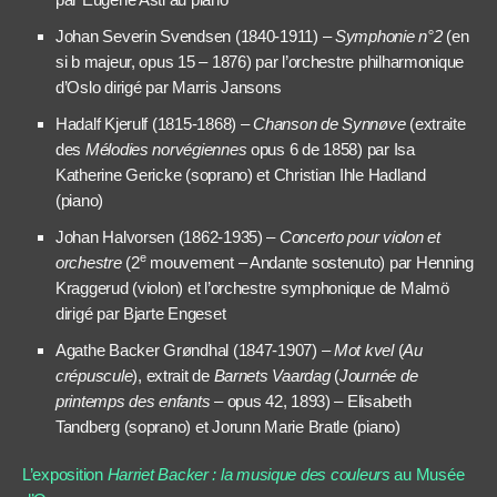
Johan Severin Svendsen (1840-1911) –
Symphonie n°2
(en
si b majeur, opus 15 – 1876) par l’orchestre philharmonique
d’Oslo dirigé par Marris Jansons
Hadalf Kjerulf (1815-1868) –
Chanson de Synnøve
(extraite
des
Mélodies norvégiennes
opus 6 de 1858) par Isa
Katherine Gericke (soprano) et Christian Ihle Hadland
(piano)
Johan Halvorsen (1862-1935) –
Concerto pour violon et
e
orchestre
(2
mouvement – Andante sostenuto) par Henning
Kraggerud (violon) et l’orchestre symphonique de Malmö
dirigé par Bjarte Engeset
Agathe Backer Grøndhal (1847-1907) –
Mot kvel
(
Au
crépuscule
), extrait de
Barnets Vaardag
(
Journée de
printemps des enfants
– opus 42, 1893) – Elisabeth
Tandberg (soprano) et Jorunn Marie Bratle (piano)
L’exposition
Harriet Backer : la musique des couleurs
au Musée