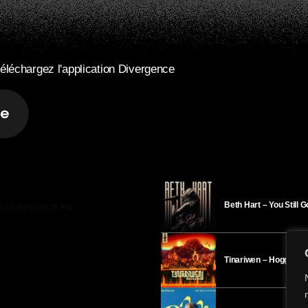
éléchargez l'application Divergence
Beth Hart – You Still 
R DIVERGENCE-FM
Tinariwen – Hoggar