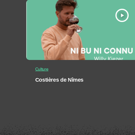
play_arrow
Culture
Costières de Nîmes