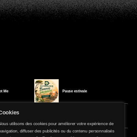
Got Me
Pause estivale
Cookies
Ici l’Ombre – mercredi 29 juillet
Nous utilisons des cookies pour améliorer votre expérience de
navigation, diffuser des publicités ou du contenu personnalisés
share
email