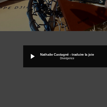
play_arrow
Nathalie Castagné - traduire la joie
Divergence