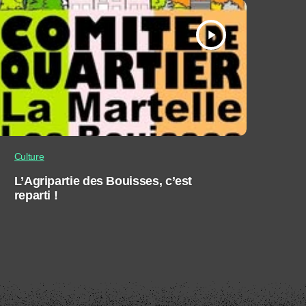
play_arrow
Culture
L’Agripartie des Bouisses, c’est
reparti !