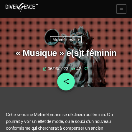
menu
Mélimélomane
« Musique » e(s)t féminin
06/06/2023
42
today
share
email
Cette semaine Mélimélomane se déclinera au féminin. On
pourrait y voir un effet de mode, ou le souci d’un nouveau
conformisme qui chercherait à compenser un ancien