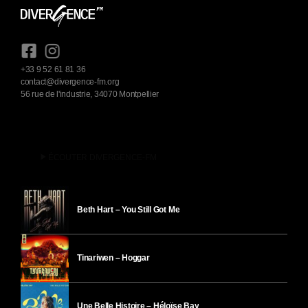
+33 9 52 61 81 36
contact@divergence-fm.org
56 rue de l'industrie, 34070 Montpellier
play_arrow
ÉCOUTER DIVERGENCE-FM
Beth Hart – You Still Got Me
Tinariwen – Hoggar
Une Belle Histoire – Héloïse Bay