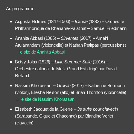
Au programme :
Augusta Holmès (1847-1903) –
Irlande
(1882) – Orchestre
Philharmonique de Rhénanie-Palatinat – Samuel Friedmann
Anahita Abbasi (1985) –
Sirventes
(2017) – Amahl
Arulanandam (violoncelle) et Nathan Petitpas (percussions)
→
le site de Anahita Abbasi
Betsy Jolas (1926) –
Little Summer Suite
(2016) –
Orchestre national de Metz Grand Est dirigé par David
Reiland
Nassim Khorassani –
Growth
(2017) – Katherine Bormann
(violon), Eliesha Nelson (alto) et Brian Thornton (violoncelle)
→
le site de Nassim Khorassani
Elisabeth Jacquet de la Guerre –
3e suite pour clavecin
(Sarabande, Gigue et Chaconne) par Blandine Verlet
(clavecin)