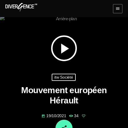
menu
play_arrow
itw Société
Mouvement européen
Hérault
19/10/2021
34
today
email