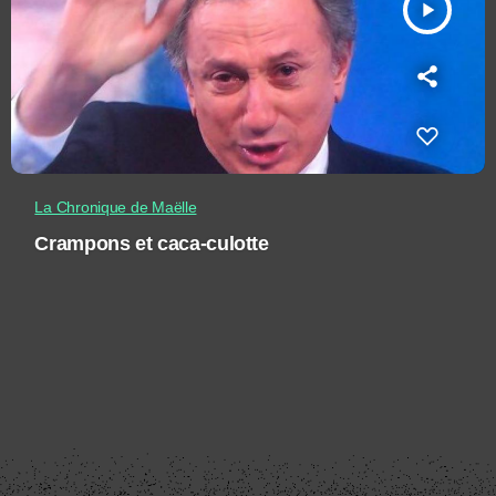
play_arrow
La Chronique de Maëlle
Crampons et caca-culotte