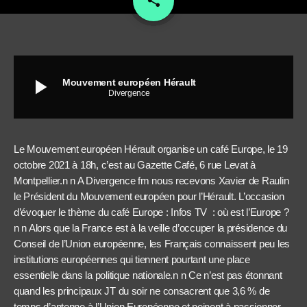
share
play_arrow
Mouvement européen Hérault
Divergence
Le Mouvement européen Hérault organise un café Europe, le 19
octobre 2021 à 18h, c’est au Gazette Café, 6 rue Levat à
Montpellier.n n A Divergence fm nous recevons Xavier de Raulin
le Président du Mouvement européen pour l’Hérault. L’occasion
d’évoquer le thème du café Europe : Infos TV : où est l’Europe ?
n n Alors que la France est à la veille d’occuper la présidence du
Conseil de l’Union européenne, les Français connaissent peu les
institutions européennes qui tiennent pourtant une place
essentielle dans la politique nationale.n n Ce n’est pas étonnant
quand les principaux JT du soir ne consacrent que 3,6 % de
temps d’antenne à l’Union Européenne et peinent à passionner