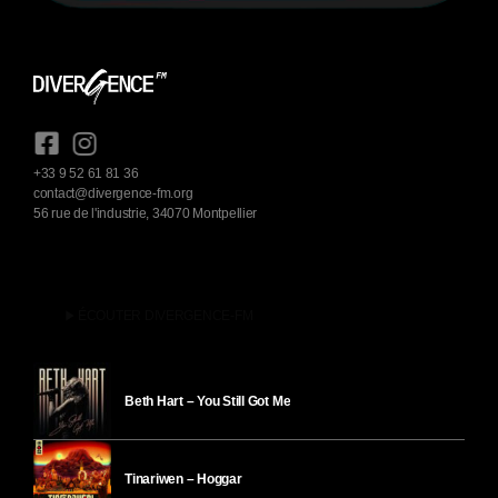
+33 9 52 61 81 36
contact@divergence-fm.org
56 rue de l'industrie, 34070 Montpellier
play_arrow
ÉCOUTER DIVERGENCE-FM
Beth Hart – You Still Got Me
Tinariwen – Hoggar