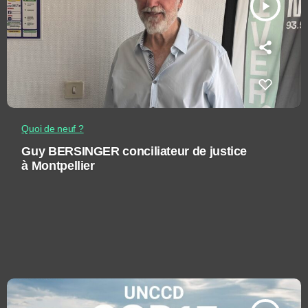
play_arrow
Quoi de neuf ?
Guy BERSINGER conciliateur de justice
à Montpellier