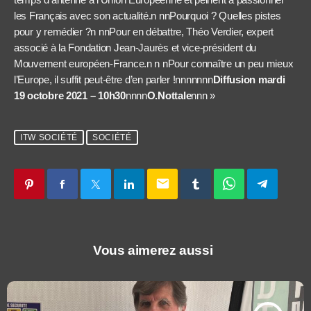
les Français avec son actualité.n nnPourquoi ? Quelles pistes
pour y remédier ?n nnPour en débattre, Théo Verdier, expert
associé à la Fondation Jean-Jaurès et vice-président du
Mouvement européen-France.n n nPour connaître un peu mieux
l’Europe, il suffit peut-être d’en parler !nnnnnnn
Diffusion mardi
19 octobre 2021 – 10h30
nnnn
O.Nottale
nnn »
ITW SOCIÉTÉ
SOCIÉTÉ
email
Vous aimerez aussi