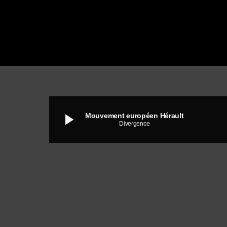
play_arrow
Mouvement européen Hérault
Divergence