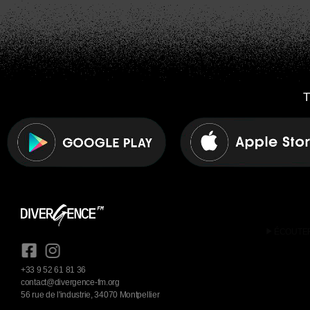
T
play_arrow
ÉCOUTE
+33 9 52 61 81 36
contact@divergence-fm.org
56 rue de l'industrie, 34070 Montpellier