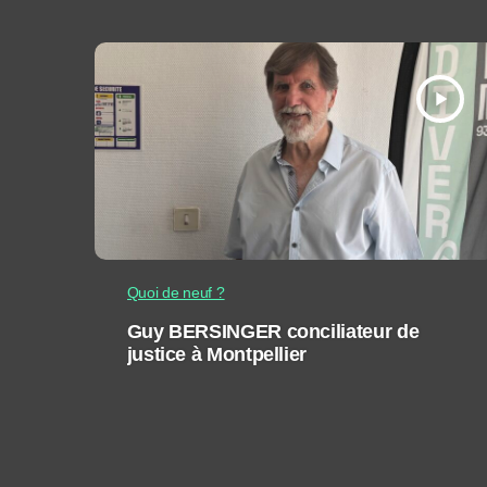
play_arrow
Quoi de neuf ?
Guy BERSINGER conciliateur de
justice à Montpellier