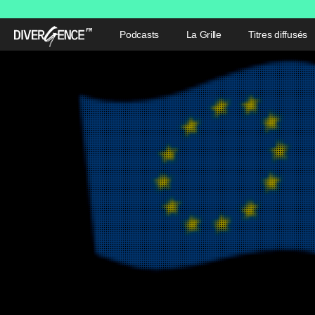
Podcasts
La Grille
Titres diffusés