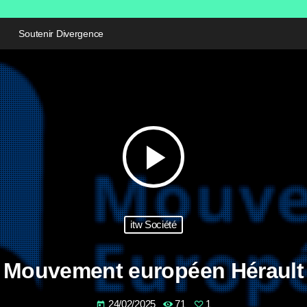
Soutenir Divergence
play_arrow
itw Société
Mouvement européen Hérault
24/02/2025
71
1
today