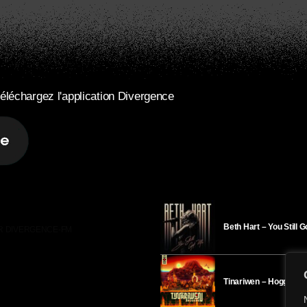
éléchargez l'application Divergence
Beth Hart – You Still 
R DIVERGENCE-FM
Tinariwen – Hoggar