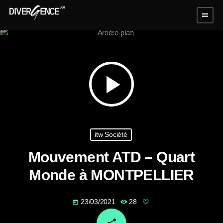
menu
play_arrow
itw Société
Mouvement ATD – Quart
Monde à MONTPELLIER
23/03/2021
28
today
email