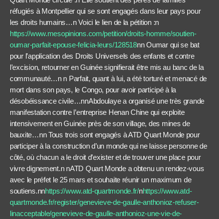
réfugiés à Montpellier qui se sont engagés dans leur pays pour
les droits humains…n Voici le lien de la pétition :n
https://www.mesopinions.com/petition/droits-homme/soutien-
oumar-parfait-epouse-felicia-leurs/128518
nn Oumar qui se bat
pour l’application des Droits Universels des enfants et contre
l’excision, retourner en Guinée signifierait être mis au banc de la
communauté…n n Parfait, quant à lui, a été torturé et menacé de
mort dans son pays, le Congo, pour avoir participé à la
désobéissance civile…nnAbdoulaye a organisé une très grande
manifestation contre l’entreprise Henan Chine qui exploite
intensivement en Guinée près de son village, des mines de
bauxite…nn Tous trois sont engagés à ATD Quart Monde pour
participer à la construction d’un monde qui ne laisse personne de
côté, où chacun a le droit d’exister et de trouver une place pour
vivre dignement.n nATD Quart Monde a obtenu un rendez-vous
avec le préfet le 25 mars et souhaite réunir un maximum de
soutiens.nn
https://www.atd-quartmonde.fr/
n
https://www.atd-
quartmonde.fr/register/genevieve-de-gaulle-anthonioz-refuser-
linacceptable/genevieve-de-gaulle-anthonioz-une-vie-de-