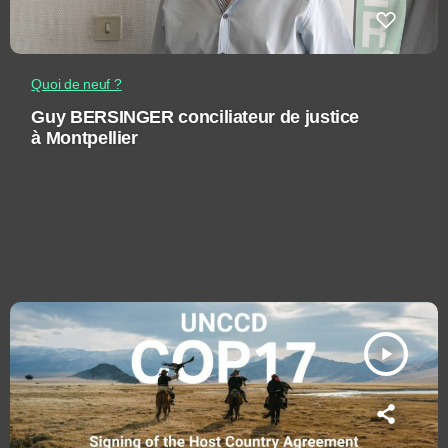
Quoi de neuf ?
Guy BERSINGER conciliateur de justice
à Montpellier
play_arrow