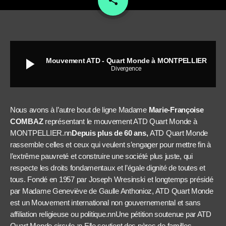
share
play_arrow
Mouvement ATD - Quart Monde à MONTPELLIER
Divergence
Nous avons à l’autre bout de ligne Madame
Marie-Françoise
COMBAZ
représentant le mouvement ATD Quart Monde à
MONTPELLIER.nn
Depuis plus de 60 ans,
ATD Quart Monde
rassemble celles et ceux qui veulent s’engager pour mettre fin à
l’extrême pauvreté et construire une société plus juste, qui
respecte les droits fondamentaux et l’égale dignité de toutes et
tous. Fondé en 1957 par Joseph Wresinski
et longtemps présidé
par Madame Geneviève de Gaulle Anthonioz,
ATD Quart Monde
est un Mouvement international non gouvernemental et sans
affiliation religieuse ou politique.
nnUne pétition soutenue par ATD
Quart Monde circule :n Elle soutient des pères de familles