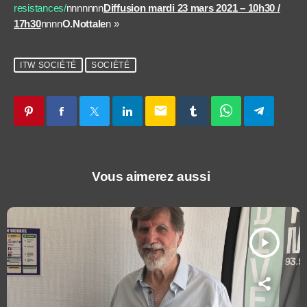
resistances/
nnnnnnn
Diffusion mardi 23 mars 2021 – 10h30 /
17h30
nnnn
O.Nottale
n »
ITW SOCIÉTÉ
SOCIÉTÉ
email
Vous aimerez aussi
play_arrow