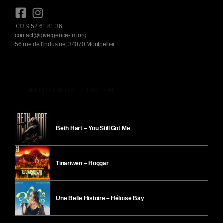
+33 9 52 61 81 36
contact@divergence-fm.org
56 rue de l'industrie, 34070 Montpellier
play_arrow
ÉCOUTER DIVERGENCE-FM
Beth Hart – You Still Got Me
Tinariwen – Hoggar
Une Belle Histoire – Héloïse Bay