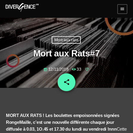
menu
Mort aux rats
Mort aux Rats#7
12/11/2018
33
today
share
email
MORT AUX RATS ! Les boulettes empoisonnées signées
RongeMaille, c’est une nouvelle différente chaque jour
diffusée à 0.03, 1O.45 et 17.30 du lundi au vendredi !nnn
Cette