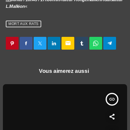
L.Malléon
«
MORT AUX RATS
email
Vous aimerez aussi
insert_link