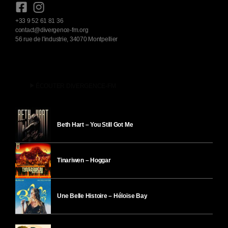
+33 9 52 61 81 36
contact@divergence-fm.org
56 rue de l'industrie, 34070 Montpellier
play_arrow
ÉCOUTER DIVERGENCE-FM
Beth Hart – You Still Got Me
Tinariwen – Hoggar
Une Belle Histoire – Héloïse Bay