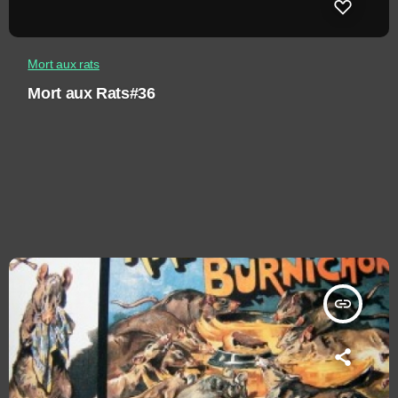
Mort aux rats
Mort aux Rats#36
insert_link