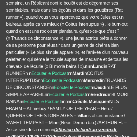
semaine, un Réplicant dont le boulôt est de dégommer ses
semblables, mais dans les égoûts et dans les gouttières (Rat
runner »), quand vous vous apercevez que votre Jules est un
blaireau, après ça va mieux (« Coïtus interruptus ») , le burn-out
quand on est une rock-star planétaire, qu’est-ce-que c’est ?
(« Truands de circonstance »), une jeune actrice prête à donner
de sa personne pour réussir dans un genre de cinéma bien
particulier (« Le plus simple appareil »), et l’arrivée d’un nouveau
palefrenier qui sème le trouble auprès de madame et de tous les
chevaux de l’écurie (« Bi moria baina ! »).
nnnLundin
RAT
RUNNERn
n
Ecouter le Podcast
nn
Mardi
nCOITUS
INTERRUPTUSnn
Ecouter le Podcast
nn
Mercredi
nTRUANDS
DE CIRCONSTANCEnn
Ecouter le Podcast
nn
Jeudi
nLE PLUS
SIMPLE APPAREILnn
Ecouter le Podcast
nn
Vendredi
nBI MORI
BAINAnn
Ecouter le Podcast
nnnnn
Crédits Musiquen
NILS
FRAHM – All melody / FAMILY OF THE YEAR – Hero /
QUEENS OF THE STONE AGES – Villains of circumstance /
SWEET TEMPEST – Mine (Neon Demon b.o.) /ARTHUR H. –
Assassine de la nuitnnnn
Diffusion du lundi au vendredi
nn
00h03 / 10h45 / 17h30nnnAuteur RongemaillenRéalisateur