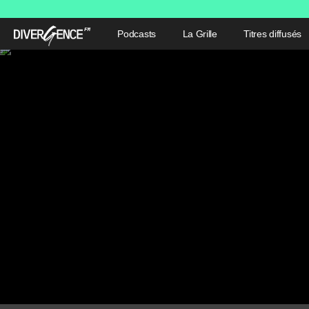
Podcasts
La Grille
Titres diffusés