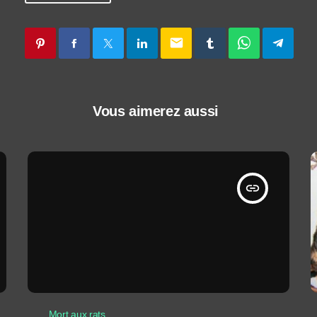
email
Vous aimerez aussi
insert_link
Mort aux rats