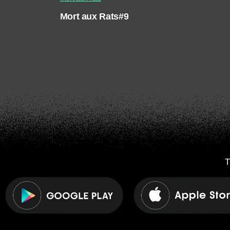
Mort aux Rats#9
T