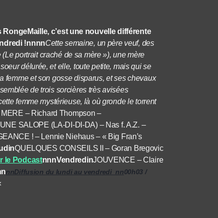
ngeMaille, c’est une nouvelle différente
endredi !nnnn
Cette semaine, un père veuf, des
le (Le portrait craché de sa mère »), une mère
eur délurée, et elle, toute petite, mais qui se
 sa femme et son gosse disparus, et ses chevaux
semblée de trois sorcières très avisées
 cette femme mystérieuse, là où gronde le torrent
ERE – Richard Thompson –
UNE SALOPE (LA-DI-DI-DA) – Nas f. A.Z. –
ANCE ! – Lennie Niehaus – « Big Fran’s
udin
QUELQUES CONSEILS II – Goran Bregovic
r le Podcast
nnnVendredin
JOUVENCE – Claire
nn
nnDiffusion du lundi au vendredi nn
00h03 /
«