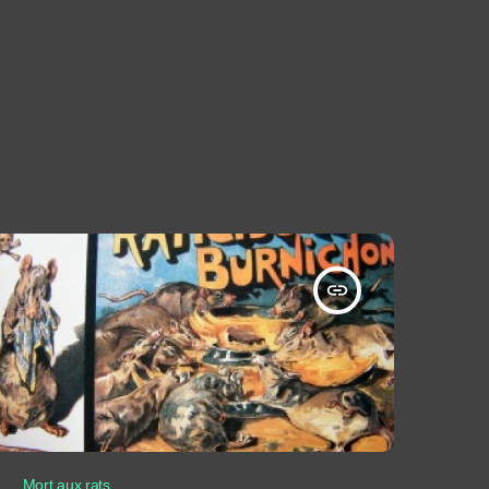
insert_link
Mort aux rats