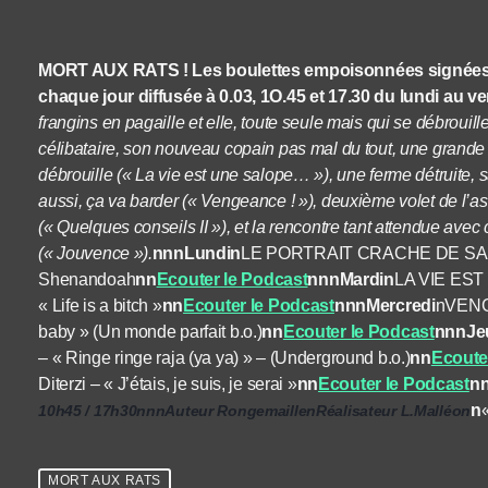
MORT AUX RATS ! Les boulettes empoisonnées signées Ro
chaque jour diffusée à 0.03, 1O.45 et 17.30 du lundi au v
frangins en pagaille et elle, toute seule mais qui se débrouil
célibataire, son nouveau copain pas mal du tout, une grande so
débrouille (« La vie est une salope… »), une ferme détruite,
aussi, ça va barder (« Vengeance ! »), deuxième volet de l’as
(« Quelques conseils II »), et la rencontre tant attendue avec
(« Jouvence »).
nnnLundin
LE PORTRAIT CRACHE DE SA M
Shenandoah
nn
Ecouter le Podcast
nnnMardin
LA VIE EST 
« Life is a bitch »
nn
Ecouter le Podcast
nnnMercredi
nVENGE
baby » (Un monde parfait b.o.)
nn
Ecouter le Podcast
nnnJe
– « Ringe ringe raja (ya ya) » – (Underground b.o.)
nn
Ecoute
Diterzi – « J’étais, je suis, je serai »
nn
Ecouter le Podcast
n
n
10h45 / 17h30nnnAuteur RongemaillenRéalisateur L.Malléon
MORT AUX RATS