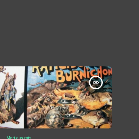
insert_link
Mort aux rats