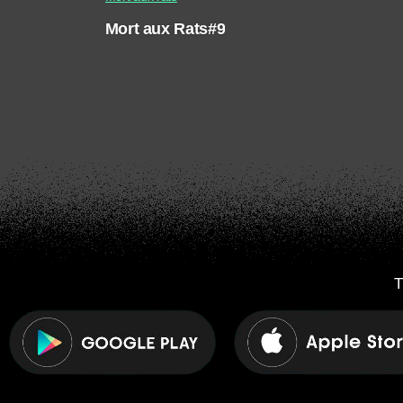
Mort aux Rats#9
T