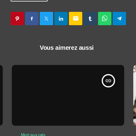
email
Vous aimerez aussi
insert_link
Mort aux rats