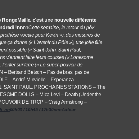
ngeMaille, c’est une nouvelle différente
endredi !nn
nn
Cette semaine, le retour du pôv’
e prothèse vocale pour Kevin »), des mesures de
ue ça donne (« L’avenir du Pôle »), une jolie fille
ient possible (« Saint John, Saint Paul,
ens viennent faire leurs courses (« Lonesome
e: l’enfer sur terre (« Le super-pouvoir de
ertrand Betsch – Pas de bras, pas de
E – André Minvielle – Esperanza
, SAINT PAUL, PROCHAINES STATIONS – The
SOME DOLLS – Mica Levi – Death (Under the
OUVOIR DE TROP – Craig Armstrong –
di nn
00h03 / 10h45 / 17h30nnnAuteur