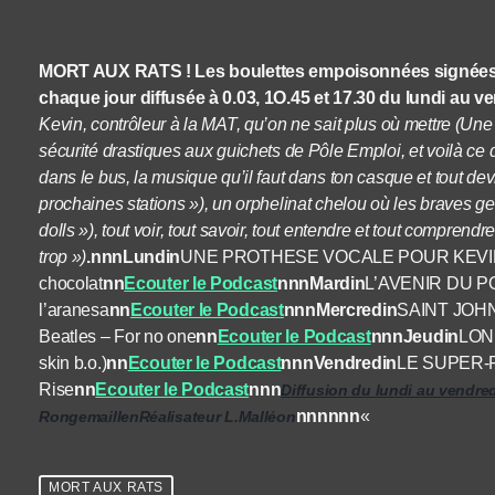
MORT AUX RATS ! Les boulettes empoisonnées signées Ro
chaque jour diffusée à 0.03, 1O.45 et 17.30 du lundi au v
Kevin, contrôleur à la MAT, qu’on ne sait plus où mettre (Un
sécurité drastiques aux guichets de Pôle Emploi, et voilà ce q
dans le bus, la musique qu’il faut dans ton casque et tout dev
prochaines stations »), un orphelinat chelou où les braves g
dolls »), tout voir, tout savoir, tout entendre et tout comprendr
trop »)
.nnnLundin
UNE PROTHESE VOCALE POUR KEVIN – B
chocolat
nn
Ecouter le Podcast
nnnMardin
L’AVENIR DU POL
l’aranesa
nn
Ecouter le Podcast
nnnMercredin
SAINT JOHN
Beatles – For no one
nn
Ecouter le Podcast
nnnJeudin
LONE
skin b.o.)
nn
Ecouter le Podcast
nnnVendredin
LE SUPER-P
Rise
nn
Ecouter le Podcast
nnn
Diffusion du lundi au vendre
nnnnnn
«
RongemaillenRéalisateur L.Malléon
MORT AUX RATS