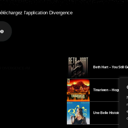
éléchargez l'application Divergence
Beth Hart – You Still 
R DIVERGENCE-FM
Tinariwen – Hoggar
Une Belle Histoire – H