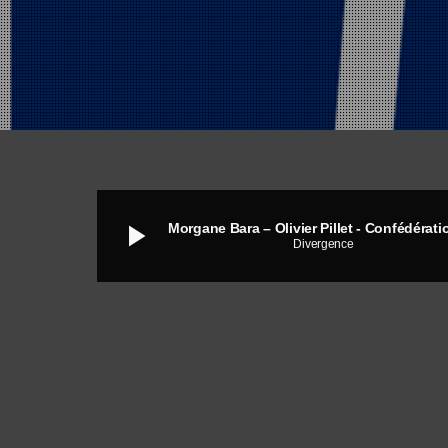
play_arrow
Divergence