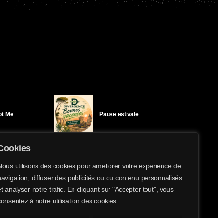
Got Me
Pause estivale
Cookies
Ici l’Ombre – mercredi 29 juillet
Nous utilisons des cookies pour améliorer votre expérience de
navigation, diffuser des publicités ou du contenu personnalisés
share
email
et analyser notre trafic. En cliquant sur "Accepter tout", vous
éloïse Bay
Ici l’Ombre – mardi 28 juillet
consentez à notre utilisation des cookies.