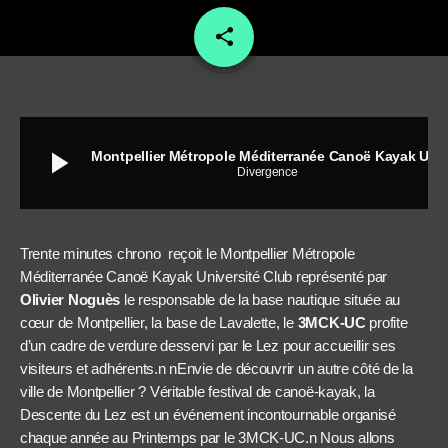
share
email
play_arrow
Montpellier Métropole Méditerranée Canoë Kayak Université Club
Divergence
Trente minutes chrono reçoit le Montpellier Métropole
Méditerranée Canoë Kayak Université Club représenté par
Olivier Noguès
le responsable de la base nautique située au
cœur de Montpellier, la base de Lavalette, le
3MCK-UC
profite
d’un cadre de verdure desservi par le Lez pour accueillir ses
visiteurs et adhérents.n nEnvie de découvrir un autre côté de la
ville de Montpellier ? Véritable festival de canoë-kayak, la
Descente du Lez est un événement incontournable organisé
chaque année au Printemps par le 3MCK-UC.n Nous allons