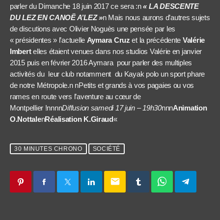
parler du Dimanche 18 juin 2017 ce sera :n
« LA DESCENTE
DU LEZ EN CANOË A’LEZ »
n Mais nous aurons d’autres sujets
de discutions avec Olivier Noguès une pensée par les
« présidentes » l’actuelle
Aymara Cruz
et la précédente
Valérie
Imbert
elles étaient venues dans nos studios Valérie en janvier
2015 puis en février 2016 Aymara pour parler des multiples
activités du leur club notamment du Kayak polo un sport phare
de notre Métropole.n nPetits et grands à vos pagaies ou vos
rames en route vers l’aventure au cœur de
Montpellier !nnnn
Diffusion samedi 17 juin – 19h30
nnn
Animation
O.Nottale
n
Réalisation K.Giraud
«
30 MINUTES CHRONO
SOCIÉTÉ
email