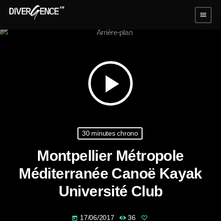
menu
play_arrow
30 minutes chrono
Montpellier Métropole
Méditerranée Canoë Kayak
Université Club
17/06/2017
36
today