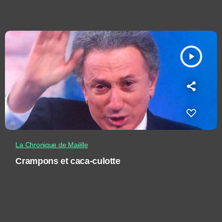
play_arrow
La Chronique de Maëlle
Crampons et caca-culotte