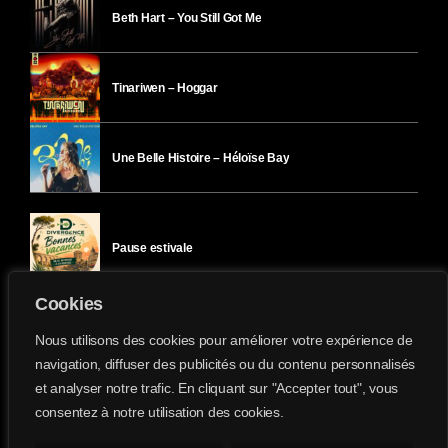
Beth Hart – You Still Got Me
Tinariwen – Hoggar
Une Belle Histoire – Héloïse Bay
Pause estivale
Cookies
Ici l’Ombre – mercredi 29 juillet
Nous utilisons des cookies pour améliorer votre expérience de
navigation, diffuser des publicités ou du contenu personnalisés
et analyser notre trafic. En cliquant sur "Accepter tout", vous
Ici l’Ombre – mardi 28 juillet
consentez à notre utilisation des cookies.
Divergence-FM © 2022 Tous droits réservés.
Confidentialité
&
Mentions Légales
.