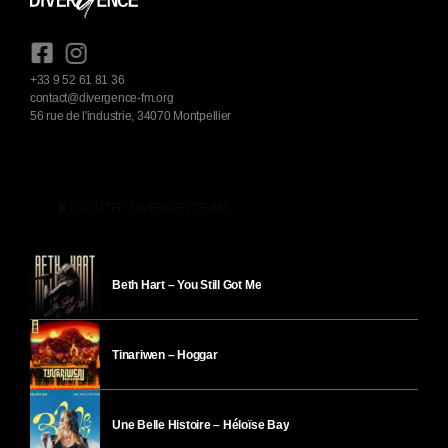
+33 9 52 61 81 36
contact@divergence-fm.org
56 rue de l'industrie, 34070 Montpellier
play_arrow
ÉCOUTER DIVERGENCE-FM
Beth Hart – You Still Got Me
Tinariwen – Hoggar
Une Belle Histoire – Héloïse Bay