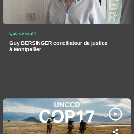
Quoi de neuf ?
Guy BERSINGER conciliateur de justice
à Montpellier
play_arrow