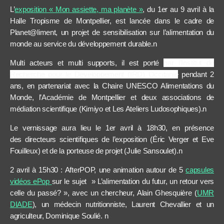
L’
exposition « Mon assiette, ma planète »
, du 1er au 9 avril à la
Halle Tropisme de Montpellier, est lancée dans le cadre de
Planet@liment, un projet de sensibilisation sur l’alimentation du
monde au service du développement durable.
n
Multi acteurs et multi supports, il est porté
par l’Institut de
Recherche pour le Développement (IRD) Occitanie
pendant 2
ans, en partenariat avec la Chaire UNESCO Alimentations du
Monde, l’Académie de Montpellier et deux associations de
médiation scientifique (Kimiyo et Les Ateliers Ludosophiques).n
Le vernissage aura lieu le 1er avril à 18h30, en présence
des directeurs scientifiques de l’exposition (Éric Verger et Eve
Fouilleux) et de la porteuse de projet (Julie Sansoulet).n
2 avril à 15h30 : AfterPOP, une animation autour de 5
capsules
vidéos ePop
sur le sujet » L’alimentation du futur, un retour vers
celle du passé? », avec un chercheur, Alain Ghesquière (
UMR
DIADE
), un médecin nutritionniste, Laurent Chevallier et un
agriculteur, Dominique Soulié.
n