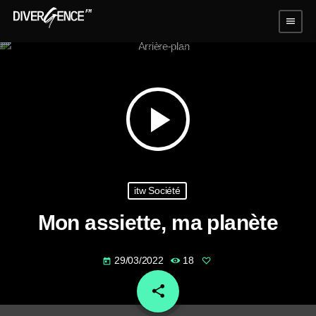
menu
play_arrow
itw Société
Mon assiette, ma planète
29/03/2022
18
today
share
email