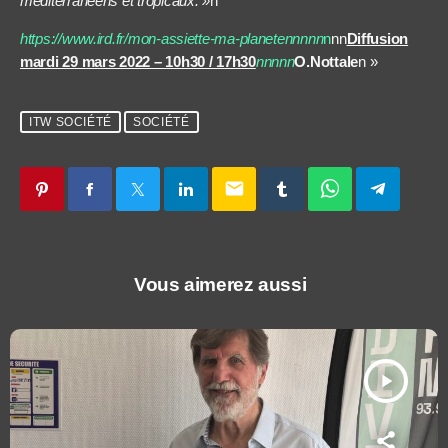
méditerranéens et tropicaux. »
n
https://www.ird.fr/mon-assiette-ma-planetennnnn
n
nn
Diffusion
mardi 29 mars 2022 – 10h30 / 17h30
nnnnn
O.Nottale
n »
ITW SOCIÉTÉ
SOCIÉTÉ
email
Vous aimerez aussi
play_arrow