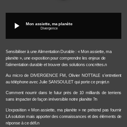
play_arrow
Mon assiette, ma planète
Divergence
Sensibiliser à une Alimentation Durable : « Mon assiette, ma
planète », une exposition pour comprendre les enjeux de
l’alimentation durable et trouver des solutions concrètes.n
Au micro de DIVERGENCE FM, Olivier NOTTALE s’entretient
au téléphone avec Julie SANSOULET qui porte ce projet.n
Comment nourrir dans le futur près de 10 milliards de terriens
sans impacter de façon irréversible notre planète ?n
L’exposition « Mon assiette, ma planète » ne prétend pas fournir
LA solution mais apporter des connaissances et des éléments de
réponse à ce défi.n