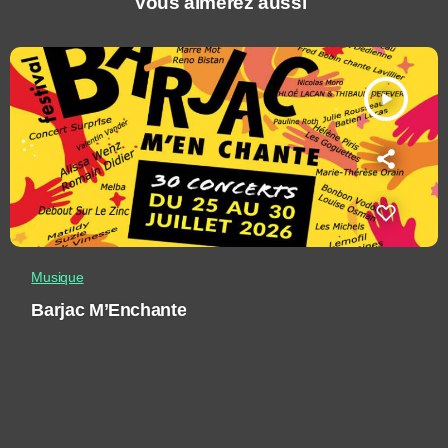
Vous aimerez aussi
play_arrow
Musique
Barjac M’Enchante