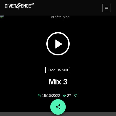
menu
play_arrow
Croqu'la Nuit
Mix 3
15/10/2022
27
today
share
email