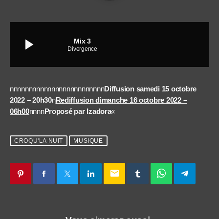
play_arrow
Mix 3
Divergence
nnnnnnnnnnnnnnnnnnnnnnnnn
Diffusion samedi 15 octobre
2022 – 20h30
n
Rediffusion dimanche 16 octobre 2022 –
06h00
nnnn
Proposé par Izadora
«
CROQU'LA NUIT
MUSIQUE
email