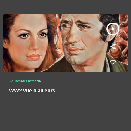
play_arrow
24 notes/seconde
WW2 vue d’ailleurs