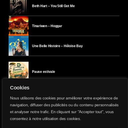
Beth Hart – You Still Got Me
Tinariwen – Hoggar
Une Belle Histoire – Héloïse Bay
Pause estivale
Cookies
Ici l’Ombre – mercredi 29 juillet
Nous utilisons des cookies pour améliorer votre expérience de
navigation, diffuser des publicités ou du contenu personnalisés
et analyser notre trafic. En cliquant sur "Accepter tout", vous
Ici l’Ombre – mardi 28 juillet
consentez à notre utilisation des cookies.
Divergence-FM © 2022 Tous droits réservés.
Confidentialité
&
Mentions Légales
.