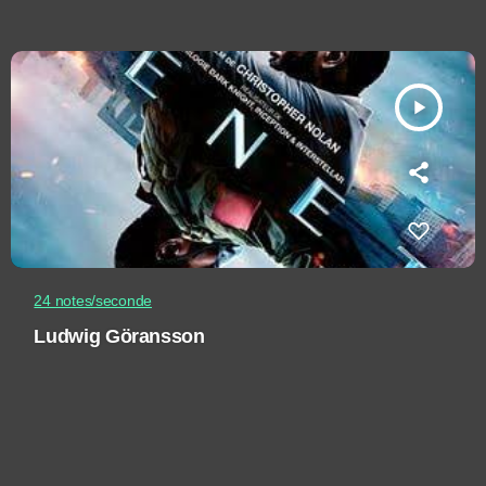
play_arrow
24 notes/seconde
Ludwig Göransson