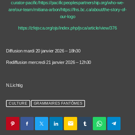
curator-pacific/https://pacificpeoplespartnership.org/who-we-
are/our-team/mitiana-arbon/https://fns.bc.ca/about/the-story-of-
our-logo
https://zfejsca.org/ojs/index.php/jsca/article/view/376
Diffusion mardi 20 janvier 2026 – 18h30
Rediffusion mercredi 21 janvier 2026 – 12h30
N.Lichtig
CULTURE
GRAMMAIRES FANTÔMES
email