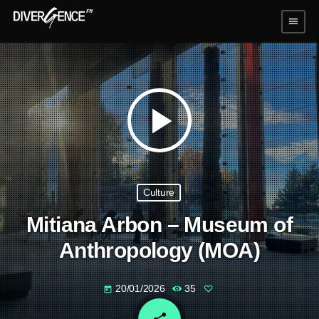
menu
play_arrow
Culture
Mitiana Arbon – Museum of
Anthropology (MOA)
20/01/2026
35
today
email