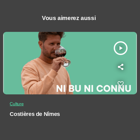
Vous aimerez aussi
play_arrow
Culture
Costières de Nîmes