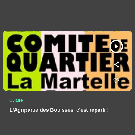
play_arrow
Culture
L’Agripartie des Bouisses, c’est reparti !