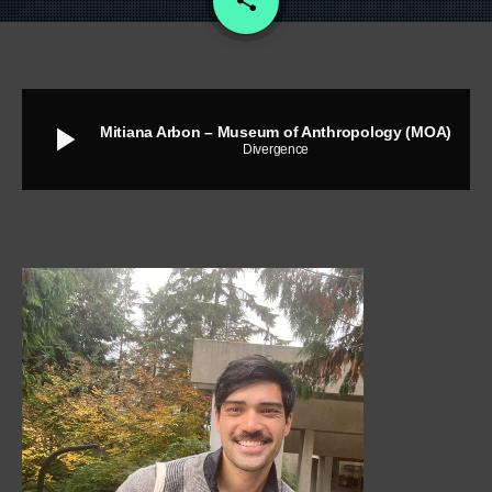
share
play_arrow
Mitiana Arbon – Museum of Anthropology (MOA)
Divergence