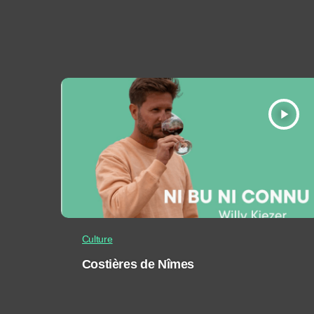
play_arrow
Culture
Costières de Nîmes