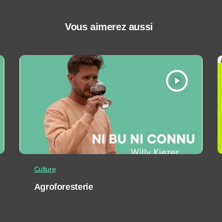
Vous aimerez aussi
play_arrow
Culture
Agroforesterie