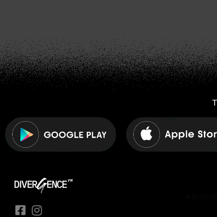
T
play_arrow
ÉCOUTE