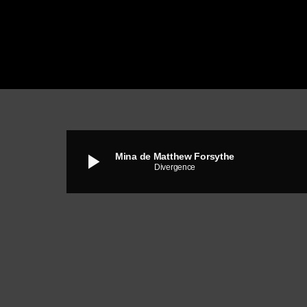
play_arrow
Mina de Matthew Forsythe
Divergence