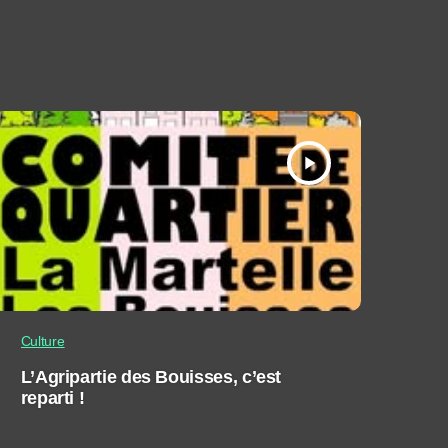
play_arrow
Culture
L’Agripartie des Bouisses, c’est
reparti !