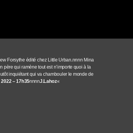
ew Forsythe édité chez Little Urban.nnnn Mina
son père qui ramène tout est n’importe quoi à la
lutôt inquiétant qui va chambouler le monde de
 2022 – 17h35
nnnn
J.Lahoz
«