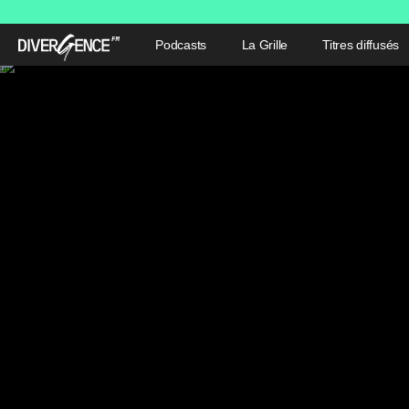
Podcasts
La Grille
Titres diffusés