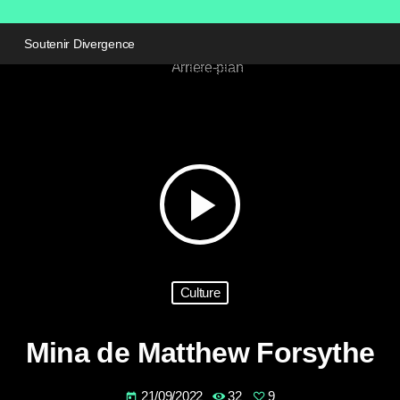
Soutenir Divergence
play_arrow
Culture
Mina de Matthew Forsythe
21/09/2022
32
9
today