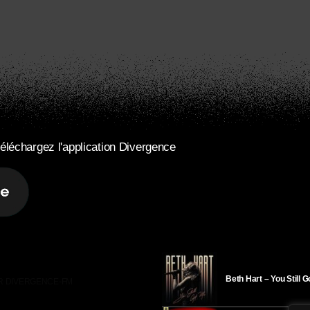
éléchargez l'application Divergence
Beth Hart – You Still 
R DIVERGENCE-FM