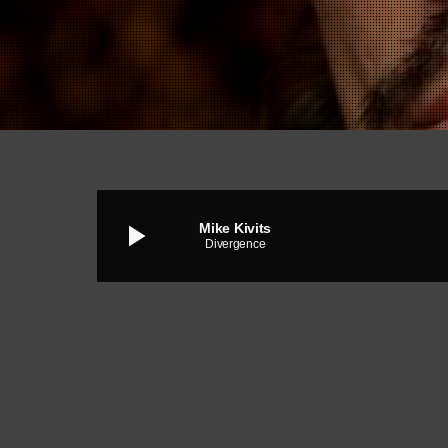
play_arrow
Mike Kivits
Divergence