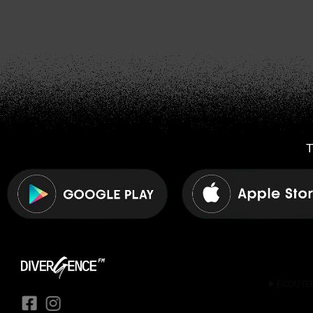
T
play_arrow
ÉCOUTE