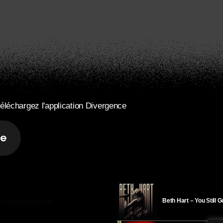
éléchargez l'application Divergence
Beth Hart – You Still 
R DIVERGENCE-FM