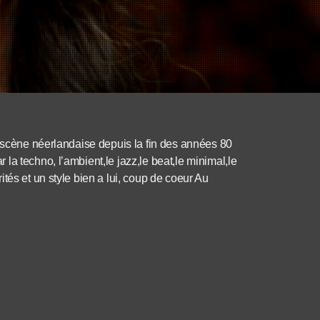
a scène néerlandaise depuis la fin des années 80
a techno, l’ambient,le jazz,le beat,le minimal,le
tés et un style bien a lui, coup de coeur Au