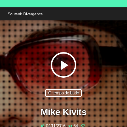
Soutenir Divergence
play_arrow
Ô tempo de Ludo
Mike Kivits
04/11/2016
64
today