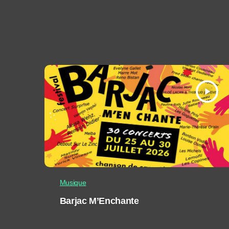
play_arrow
Musique
Barjac M’Enchante