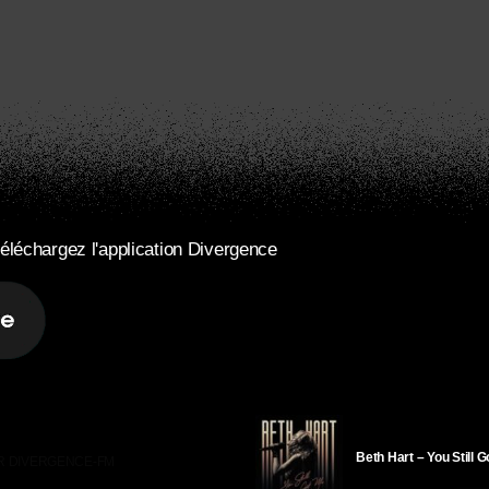
éléchargez l'application Divergence
Beth Hart – You Still 
R DIVERGENCE-FM