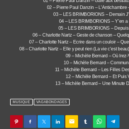
01 – Pierre Paul Danzin – Gare aux bestia
02 – Pierre Paul Danzin – L’Antichambre
03 – LES BRIMBORIONS – Demain J’arr
04 – LES BRIMBORIONS – Y’en a qu
05 – LES BRIMBORIONS – Depuis To
06 – Charlotte Nartz – Geste de chanson – Quelq
07 – Charlotte Nartz – Ecrire dans un couloir – Qu
08 – Charlotte Nartz – Elle y peut rien (La vie c’est be
09 – Michèle Bernard – Où Irez-
10 – Michèle Bernard – Communa
11 – Michèle Bernard – Les Filles De
12 – Michèle Bernard – Et Puis 
13 – Michèle Bernard – Une Minute D
MUSIQUE
VAGABONDAGES
email