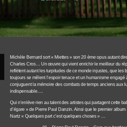
Michèle Bernard sort « Miettes » son 20 ème opus autant dir
Charles Cros… Un œuvre qui vient enrichir le meilleur du rép
reflètent autant les turpitudes de ce monde injustes, que les
toujours se mêlent l’espoir tenace et un humanisme engagé à
conjuguent la mémoire des combats de temps anciens aux lu
indispensable….
Qui n’enlève rien au talent des artistes qui partagent cette b
d’égare » de Pierre Paul Danzin. Ainsi que le premier album 
Nartz « Quelques part c’est quelques choses » …