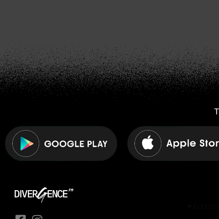
T
play_arrow
ÉCOUTE