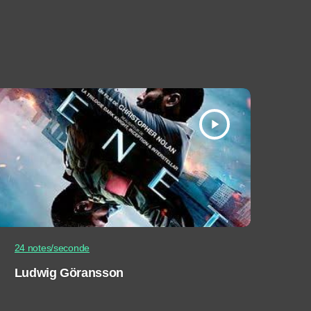
play_arrow
24 notes/seconde
Ludwig Göransson