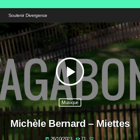
Soutenir Divergence
play_arrow
Musique
Michèle Bernard – Miettes
26/10/2023
71
today