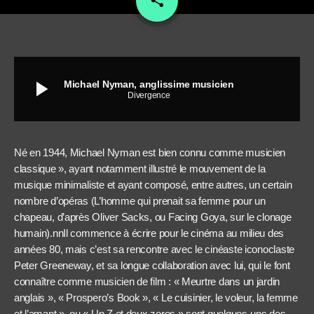
share
play_arrow
Michael Nyman, anglissime musicien
Divergence
Né en 1944, Michael Nyman est bien connu comme musicien
classique », ayant notamment illustré le mouvement de la
musique minimaliste et ayant composé, entre autres, un certain
nombre d’opéras (L’homme qui prenait sa femme pour un
chapeau, d’après Oliver Sacks, ou Facing Goya, sur le clonage
humain).nnIl commence à écrire pour le cinéma au milieu des
années 80, mais c’est sa rencontre avec le cinéaste iconoclaste
Peter Greeneway, et sa longue collaboration avec lui, qui le font
connaître comme musicien de film : « Meurtre dans un jardin
anglais », « Prospero’s Book », « Le cuisinier, le voleur, la femme
et l’amant », ou « Un Z et deux zeros » sont quelques-uns des