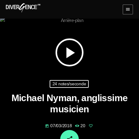
menu
play_arrow
24 notes/seconde
Michael Nyman, anglissime
musicien
07/03/2018
20
today
email