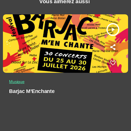
Vous aimerez aussi
play_arrow
Musique
Barjac M’Enchante