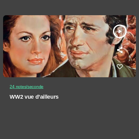
play_arrow
24 notes/seconde
WW2 vue d’ailleurs