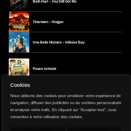
Beth Hart – You Still Got Me
Tinariwen – Hoggar
Une Belle Histoire – Héloïse Bay
Pause estivale
Cookies
Ici l’Ombre – mercredi 29 juillet
Nous utilisons des cookies pour améliorer votre expérience de
navigation, diffuser des publicités ou du contenu personnalisés
et analyser notre trafic. En cliquant sur "Accepter tout", vous
Ici l’Ombre – mardi 28 juillet
consentez à notre utilisation des cookies.
Divergence-FM © 2022 Tous droits réservés.
Confidentialité
&
Mentions Légales
.
EN SAVOIR PLUS
TOUT REFUSER