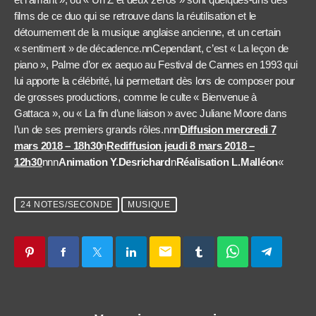
films de ce duo qui se retrouve dans la réutilisation et le
détournement de la musique anglaise ancienne, et un certain
« sentiment » de décadence.nnCependant, c’est « La leçon de
piano », Palme d’or ex aequo au Festival de Cannes en 1993 qui
lui apporte la célébrité, lui permettant dès lors de composer pour
de grosses productions, comme le culte « Bienvenue à
Gattaca », ou « La fin d’une liaison » avec Juliane Moore dans
l’un de ses premiers grands rôles.nnn
Diffusion mercredi 7
mars 2018 – 18h30
n
Rediffusion jeudi 8 mars 2018 –
12h30
nnn
Animation Y.Desrichard
n
Réalisation L.Malléon
«
24 NOTES/SECONDE
MUSIQUE
email