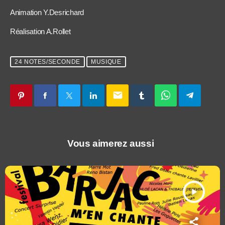
Animation Y.Desrichard
Réalisation A.Rollet
24 NOTES/SECONDE
MUSIQUE
email
Vous aimerez aussi
play_arrow