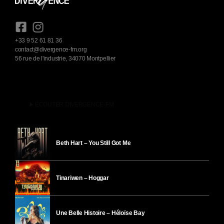
+33 9 52 61 81 36
contact@divergence-fm.org
56 rue de l'industrie, 34070 Montpellier
play_arrow
ÉCOUTER DIVERGENCE-FM
Beth Hart – You Still Got Me
Tinariwen – Hoggar
Une Belle Histoire – Héloïse Bay