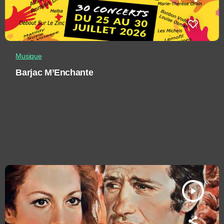
Musique
Barjac M’Enchante
play_arrow