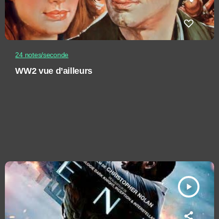
24 notes/seconde
WW2 vue d’ailleurs
play_arrow