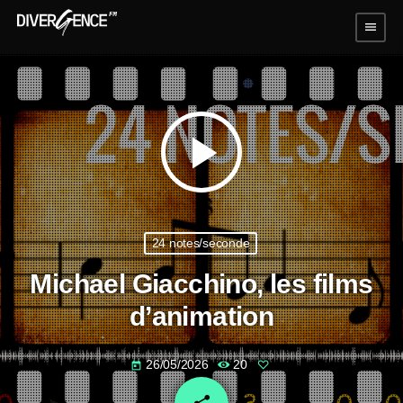
menu
play_arrow
24 notes/seconde
Michael Giacchino, les films
d’animation
26/05/2026
20
today
email