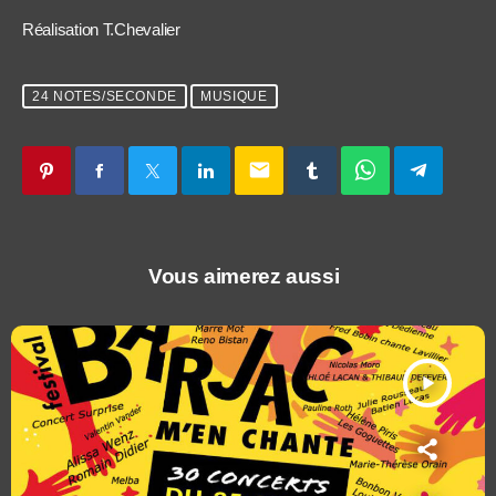
Réalisation T.Chevalier
24 NOTES/SECONDE
MUSIQUE
email
Vous aimerez aussi
play_arrow