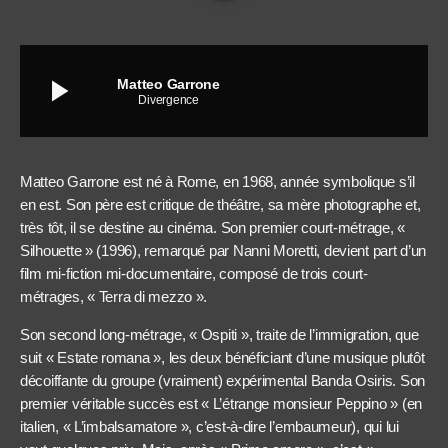
play_arrow
Matteo Garrone
Divergence
Matteo Garrone est né à Rome, en 1968, année symbolique s’il
en est. Son père est critique de théâtre, sa mère photographe et,
très tôt, il se destine au cinéma. Son premier court-métrage, «
Silhouette » (1996), remarqué par Nanni Moretti, devient part d’un
film mi-fiction mi-documentaire, composé de trois court-
métrages, « Terra di mezzo ».
Son second long-métrage, « Ospiti », traite de l’immigration, que
suit « Estate romana », les deux bénéficiant d’une musique plutôt
décoiffante du groupe (vraiment) expérimental Banda Osiris. Son
premier véritable succès est « L’étrange monsieur Peppino » (en
italien, « L’imbalsamatore », c’est-à-dire l’embaumeur), qui lui