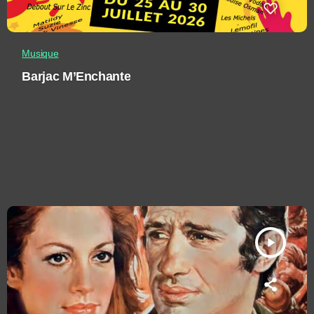
Musique
Barjac M’Enchante
play_arrow