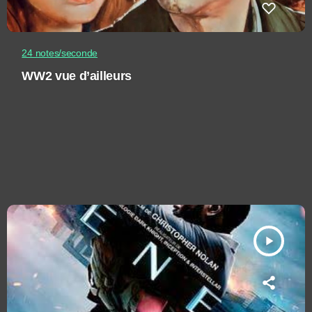
24 notes/seconde
WW2 vue d’ailleurs
play_arrow