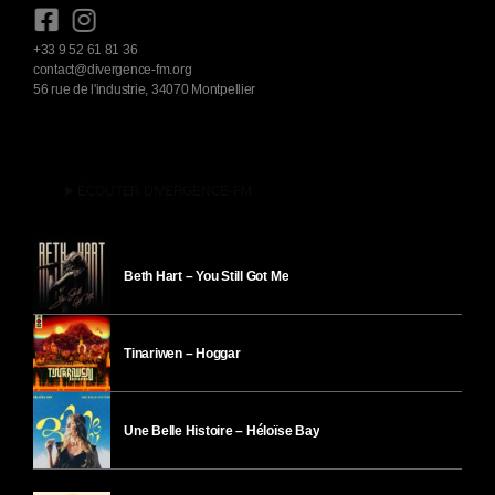
+33 9 52 61 81 36
contact@divergence-fm.org
56 rue de l'industrie, 34070 Montpellier
play_arrow
ÉCOUTER DIVERGENCE-FM
Beth Hart – You Still Got Me
Tinariwen – Hoggar
Une Belle Histoire – Héloïse Bay