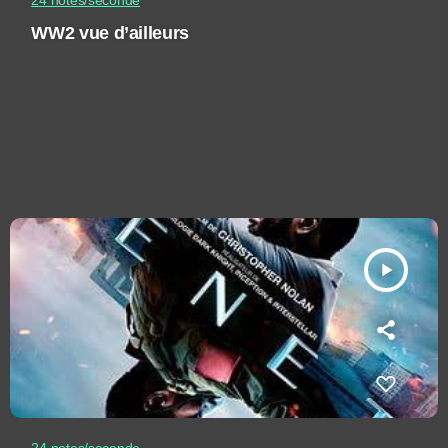
24 notes/seconde
WW2 vue d’ailleurs
play_arrow