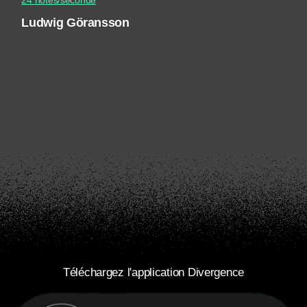
24 notes/seconde
Ludwig Göransson
Téléchargez l'application Divergence