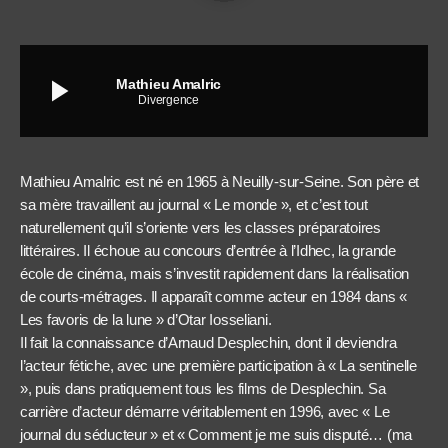
play_arrow
Mathieu Amalric
Divergence
Mathieu Amalric est né en 1965 à Neuilly-sur-Seine. Son père et
sa mère travaillent au journal « Le monde », et c’est tout
naturellement qu’il s’oriente vers les classes préparatoires
littéraires. Il échoue au concours d’entrée à l’Idhec, la grande
école de cinéma, mais s’investit rapidement dans la réalisation
de courts-métrages. Il apparaît comme acteur en 1984 dans «
Les favoris de la lune » d’Otar Iosseliani.
Il fait la connaissance d’Arnaud Desplechin, dont il deviendra
l’acteur fétiche, avec une première participation à « La sentinelle
», puis dans pratiquement tous les films de Desplechin. Sa
carrière d’acteur démarre véritablement en 1996, avec « Le
journal du séducteur » et « Comment je me suis disputé… (ma