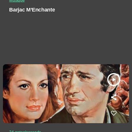
Musique
Barjac M’Enchante
play_arrow