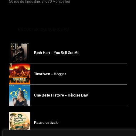
56 rue de l'industrie, 34070 Montpellier
play_arrow
ÉCOUTER DIVERGENCE-FM
Beth Hart – You Still Got Me
Tinariwen – Hoggar
Une Belle Histoire – Héloïse Bay
Pause estivale