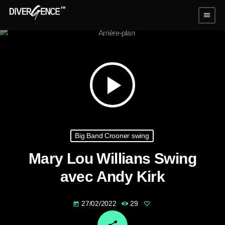
menu
play_arrow
Big Band Crooner swing
Mary Lou Willians Swing
avec Andy Kirk
27/02/2022
29
today
email