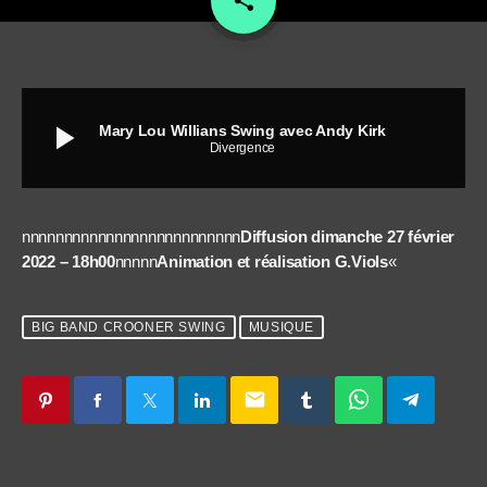
share
play_arrow
Mary Lou Willians Swing avec Andy Kirk
Divergence
nnnnnnnnnnnnnnnnnnnnnnnnnn
Diffusion dimanche 27 février
2022 – 18h00
nnnnn
Animation et réalisation G.Viols
«
BIG BAND CROONER SWING
MUSIQUE
email