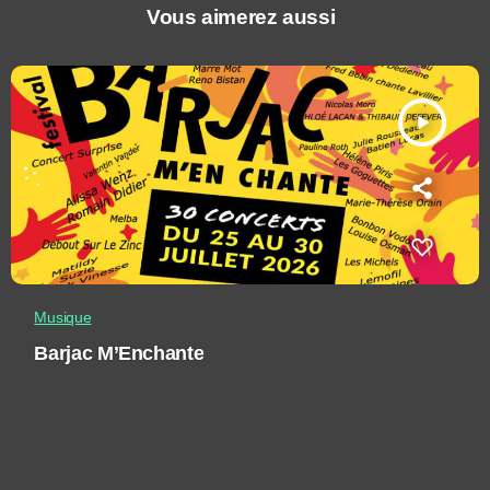
Vous aimerez aussi
play_arrow
Musique
Barjac M’Enchante