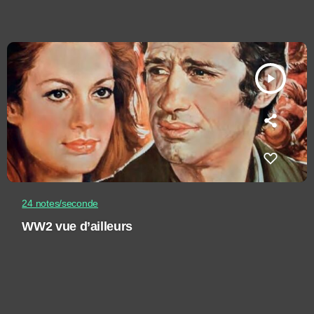
play_arrow
24 notes/seconde
WW2 vue d’ailleurs