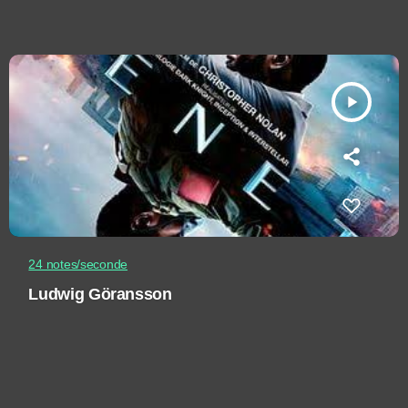
play_arrow
24 notes/seconde
Ludwig Göransson