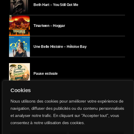
Beth Hart – You Still Got Me
Tinariwen – Hoggar
Une Belle Histoire – Héloïse Bay
Pause estivale
Cookies
Ici l’Ombre – mercredi 29 juillet
Nous utilisons des cookies pour améliorer votre expérience de
navigation, diffuser des publicités ou du contenu personnalisés
et analyser notre trafic. En cliquant sur "Accepter tout", vous
Ici l’Ombre – mardi 28 juillet
consentez à notre utilisation des cookies.
Divergence-FM © 2022 Tous droits réservés.
Confidentialité
&
Mentions Légales
.