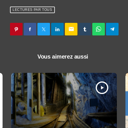
LECTURES PAR TOUS
email
Vous aimerez aussi
play_arrow