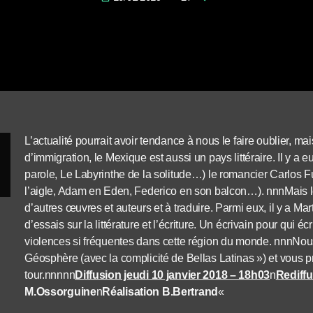
L’actualité pourrait avoir tendance à nous le faire oublier, ma
d’immigration, le Mexique est aussi un pays littéraire. Il y a 
parole, Le Labyrinthe de la solitude…) le romancier Carlos 
l’aigle, Adam en Eden, Federico en son balcon…). nnnMais l
d’autres œuvres et auteurs et à traduire. Parmi eux, il y a Ma
d’essais sur la littérature et l’écriture. Un écrivain pour qui é
violences si fréquentes dans cette région du monde. nnnNous 
Géosphère (avec la complicité de Bellas Latinas ») et vous p
tour.nnnnn
Diffusion jeudi 10 janvier 2018 – 18h03
n
Rediffu
M.Ossorguine
n
Réalisation B.Bertrand
«