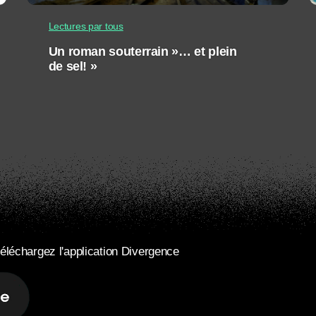
Lectures par tous
Un roman souterrain »… et plein
de sel! »
éléchargez l'application Divergence