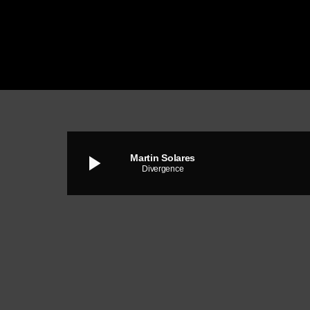
play_arrow
Martin Solares
Divergence