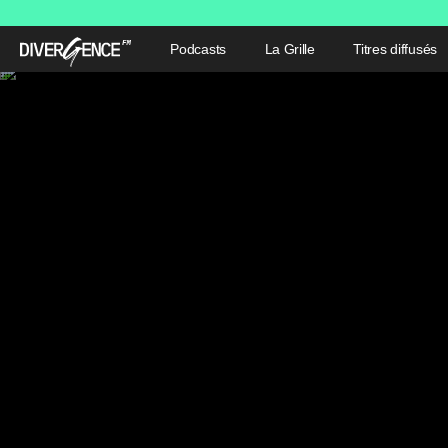
Podcasts
La Grille
Titres diffusés