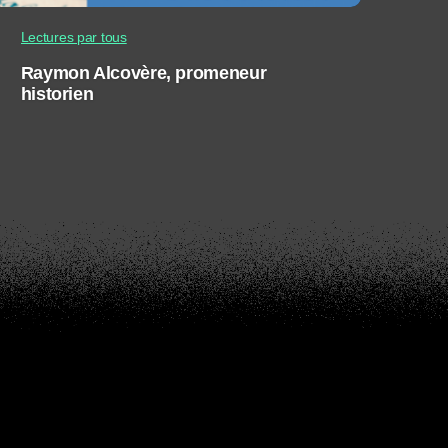
Lectures par tous
Raymon Alcovère, promeneur
historien