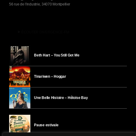
56 rue de l'industrie, 34070 Montpellier
play_arrow
ÉCOUTER DIVERGENCE-FM
Beth Hart – You Still Got Me
Tinariwen – Hoggar
Une Belle Histoire – Héloïse Bay
Pause estivale