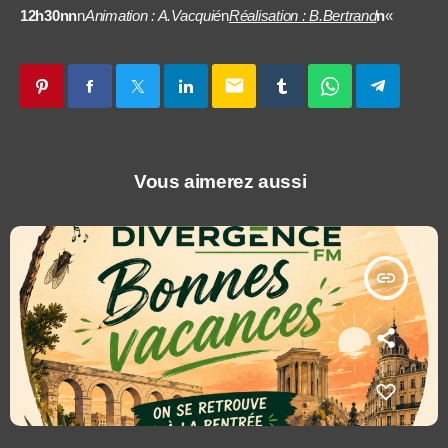
12h30nn
n
Animation : A.Vacquié
n
Réalisation : B.Bertrand
n
«
email
Vous aimerez aussi
insert_link