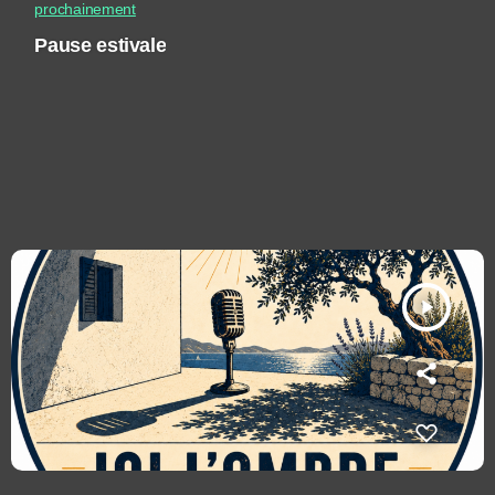
prochainement
Pause estivale
play_arrow