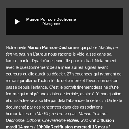
play_arrow
Marion Poirson-Dechonne
Divergence
Notre invité
Marion Poirson-Dechonne
, qui publie
Ma fille, ne
t’en va pas,
n n L’auteur nous raconte le vide laissé dans sa
famille, par le départ d’une jeune fille pour le djiad. Notamment
avec le questionnement de sa mère sur les signes avant
coureurs qu’elle aurait pu déceler. 27 séquences qui rythment ce
roman qui alterne l’actualité de cette mère et l’évocation de son
passé depuis l’enfance. C’est le portrait finement dessiné d’une
femme qui malgré une existence terrible, aspire à l’émancipation
et qui s’adresse à sa fille par delà l’absence de celle ci.n Un texte
documenté par des rencontres dans des associations
humanitaires.n n
Ma fille, ne t’en va pas. Marion Poirson-
Dechonne. Editions Chèvrefeuille étoilée, 2017.
nnDiffusion
mardi 14 mars / 19h00nRediffusion mercredi 15 mars /