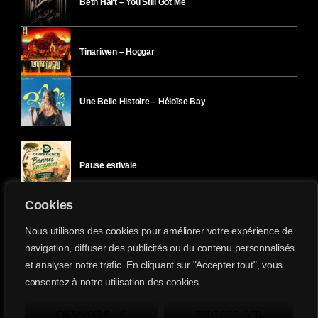
Beth Hart – You Still Got Me
Tinariwen – Hoggar
Une Belle Histoire – Héloïse Bay
Pause estivale
Cookies
Ici l’Ombre – mercredi 29 juillet
Nous utilisons des cookies pour améliorer votre expérience de
navigation, diffuser des publicités ou du contenu personnalisés
et analyser notre trafic. En cliquant sur "Accepter tout", vous
Ici l’Ombre – mardi 28 juillet
consentez à notre utilisation des cookies.
Divergence-FM © 2022 Tous droits réservés.
Confidentialité
&
Mentions Légales
.
EN SAVOIR PLUS
TOUT REFUSER