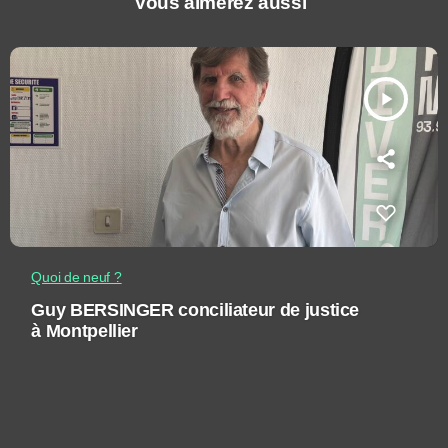
Vous aimerez aussi
play_arrow
Quoi de neuf ?
Guy BERSINGER conciliateur de justice
à Montpellier