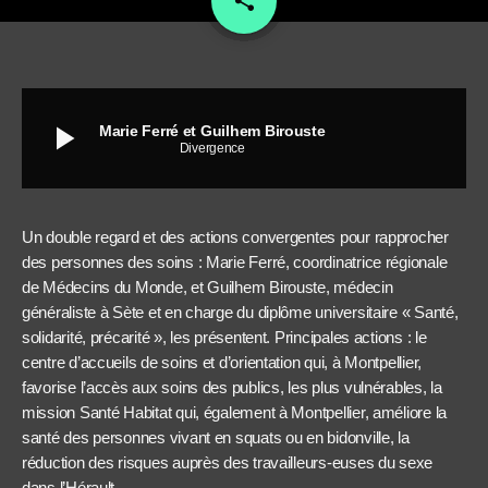
share
3
play_arrow
Marie Ferré et Guilhem Birouste
Divergence
Un double regard et des actions convergentes pour rapprocher
des personnes des soins : Marie Ferré, coordinatrice régionale
de Médecins du Monde, et Guilhem Birouste, médecin
généraliste à Sète et en charge du diplôme universitaire « Santé,
solidarité, précarité », les présentent. Principales actions : le
centre d’accueils de soins et d’orientation qui, à Montpellier,
favorise l’accès aux soins des publics, les plus vulnérables, la
mission Santé Habitat qui, également à Montpellier, améliore la
santé des personnes vivant en squats ou en bidonville, la
réduction des risques auprès des travailleurs-euses du sexe
dans l’Hérault.