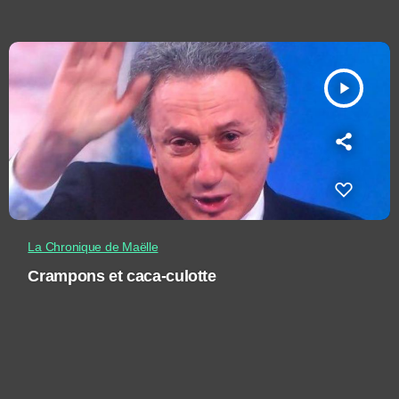
play_arrow
La Chronique de Maëlle
Crampons et caca-culotte