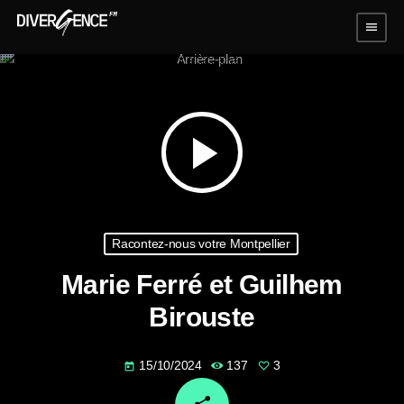
menu
play_arrow
Racontez-nous votre Montpellier
Marie Ferré et Guilhem
Birouste
15/10/2024
137
3
today
email