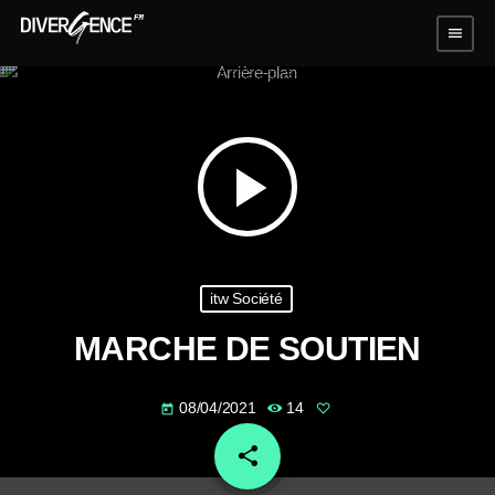
menu
play_arrow
itw Société
MARCHE DE SOUTIEN
08/04/2021
14
today
share
email