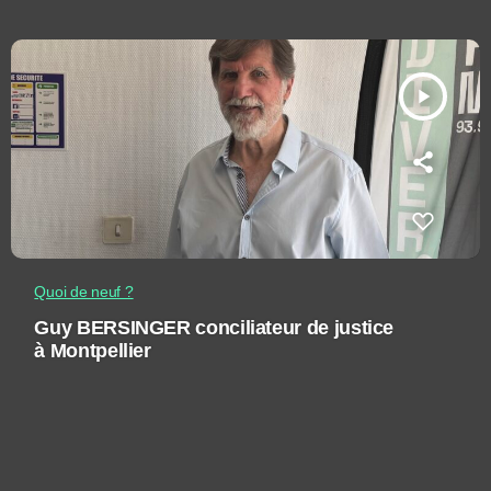
play_arrow
Quoi de neuf ?
Guy BERSINGER conciliateur de justice
à Montpellier