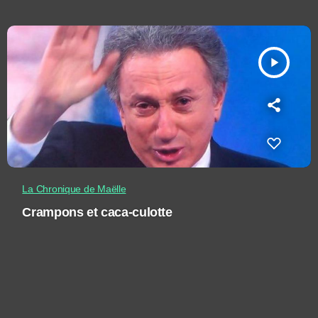
play_arrow
La Chronique de Maëlle
Crampons et caca-culotte