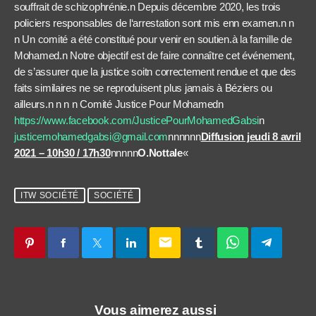
souffrait de schizophrénie.n Depuis décembre 2020, les trois
policiers responsables de l‘arrestation sont mis enn examen.n n
n Un comité a été constitué pour venir en soutien.à la famille de
Mohamed.n Notre objectif est de faire connaître cet événement,
de s’assurer que la justice soitn correctement rendue et que des
faits similaires ne se reproduisent plus jamais à Béziers ou
ailleurs.n n n n Comité Justice Pour Mohamedn
https://www.facebook.com/JusticePourMohamedGabsi
n
justicemohamedgabsi@gmail.com
nnnnnn
Diffusion jeudi 8 avril
2021 – 10h30 / 17h30
nnnnn
O.Nottale
«
ITW SOCIÉTÉ
SOCIÉTÉ
email
Vous aimerez aussi