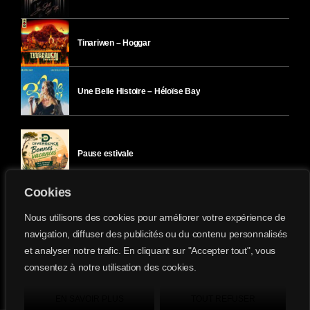
Tinariwen – Hoggar
Une Belle Histoire – Héloïse Bay
Pause estivale
Cookies
Ici l’Ombre – mercredi 29 juillet
Nous utilisons des cookies pour améliorer votre expérience de
navigation, diffuser des publicités ou du contenu personnalisés
et analyser notre trafic. En cliquant sur "Accepter tout", vous
Ici l’Ombre – mardi 28 juillet
consentez à notre utilisation des cookies.
Divergence-FM © 2022 Tous droits réservés.
Confidentialité
&
Mentions Légales
.
EN SAVOIR PLUS
TOUT REFUSER