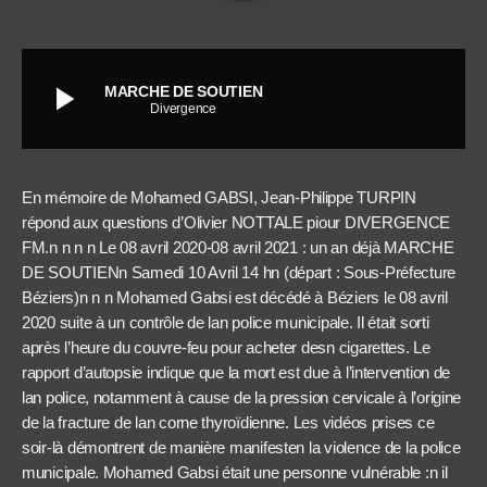
play_arrow
MARCHE DE SOUTIEN
Divergence
En mémoire de Mohamed GABSI, Jean-Philippe TURPIN
répond aux questions d’Olivier NOTTALE piour DIVERGENCE
FM.n n n n Le 08 avril 2020-08 avril 2021 : un an déjà MARCHE
DE SOUTIENn Samedi 10 Avril 14 hn (départ : Sous-Préfecture
Béziers)n n n Mohamed Gabsi est décédé à Béziers le 08 avril
2020 suite à un contrôle de lan police municipale. Il était sorti
après l’heure du couvre-feu pour acheter desn cigarettes. Le
rapport d’autopsie indique que la mort est due à l’intervention de
lan police, notamment à cause de la pression cervicale à l’origine
de la fracture de lan corne thyroïdienne. Les vidéos prises ce
soir-là démontrent de manière manifesten la violence de la police
municipale. Mohamed Gabsi était une personne vulnérable :n il