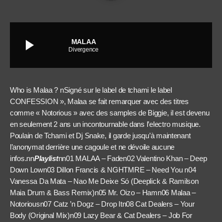
play_arrow
MALAA
Divergence
Who is Malaa ? nSigné sur le label de tchami le label
CONFESSION », Malaa se fait remarquer avec des titres
comme « Notorious » avec des samples de Biggie, il est devenu
en seulement 2 ans un incontournable dans l’electro musique.
Poulain de Tchami et Dj Snake, il garde jusqu’à maintenant
l’anonymat derrière une cagoule et ne dévoile aucune
infos.nn
Playlist
nn
01 MALAA – Fade
n
02 Valentino Khan – Deep
Down Low
n
03 Dillon Francis & NGHTMRE – Need You
n
04
Vanessa Da Mata – Nao Me Deixe Só (Deeplick & Ramilson
Maia Drum & Bass Remix)
n
05 Mr. Oizo – Ham
n
06 Malaa –
Notorious
n
07 Catz ’n Dogz – Drop It
n
08 Cat Dealers – Your
Body (Original Mix)
n
09 Lazy Bear & Cat Dealers – Job For