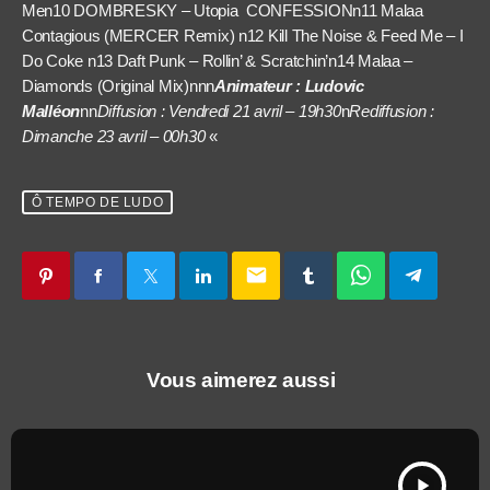
Me
n
10 DOMBRESKY – Utopia CONFESSION
n
11 Malaa
Contagious (MERCER Remix)
n
12 Kill The Noise & Feed Me – I
Do Coke
n
13 Daft Punk – Rollin’ & Scratchin’
n
14 Malaa –
Diamonds (Original Mix)nnn
Animateur : Ludovic
Malléon
nn
Diffusion : Vendredi 21 avril – 19h30
n
Rediffusion :
Dimanche 23 avril – 00h30
«
Ô TEMPO DE LUDO
email
Vous aimerez aussi
play_arrow