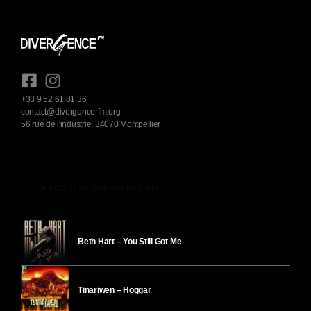
+33 9 52 61 81 36
contact@divergence-fm.org
56 rue de l'industrie, 34070 Montpellier
play_arrow
ÉCOUTER DIVERGENCE-FM
Beth Hart – You Still Got Me
Tinariwen – Hoggar