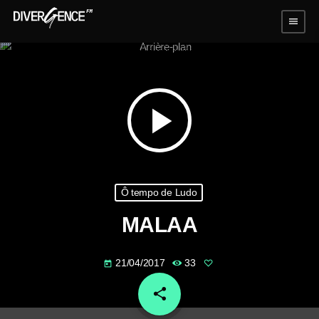
menu
play_arrow
Ô tempo de Ludo
MALAA
21/04/2017
33
today
share
email