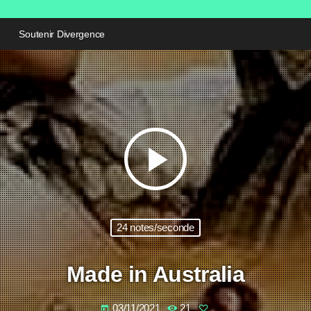
Soutenir Divergence
play_arrow
24 notes/seconde
Made in Australia
03/11/2021
21
today