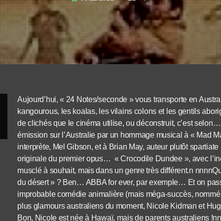
Aujourd’hui, « 24 Notes/seconde » vous transporte en Austra
kangourous, les koalas, les vilains colons et les gentils abo
de clichés que le cinéma utilise, ou déconstruit, c’est sel
émission sur l’Australie par un hommage musical à « Mad Max
interprète, Mel Gibson, et à Brian May, auteur plutôt spartiate 
originale du premier opus… « Crocodile Dundee », avec l’i
musclé à souhait, mais dans un genre très différent.n nnnnQu’
du désert » ? Ben… ABBA for ever, par exemple… Et on passe
improbable comédie animalière (mais méga-succès, nommé au
plus glamours australiens du moment, Nicole Kidman et Hug
Bon, Nicole est née à Hawaï, mais de parents australiens !