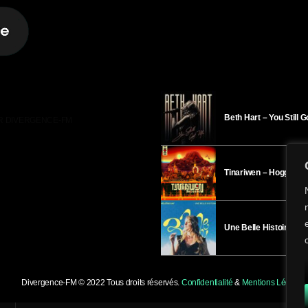
Beth Hart – You Still 
R DIVERGENCE-FM
Tinariwen – Hoggar
Une Belle Histoire – H
Divergence-FM © 2022 Tous droits réservés.
Confidentialité
&
Mentions Légales
.