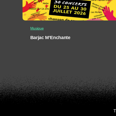
Musique
Barjac M’Enchante
T