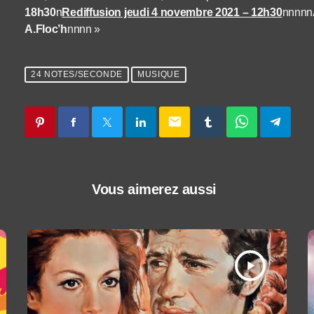
18h30
n
Rediffusion jeudi 4 novembre 2021 – 12h30
nnnnn
A.Floc’h
nnnn »
24 NOTES/SECONDE
MUSIQUE
email
Vous aimerez aussi
play_arrow