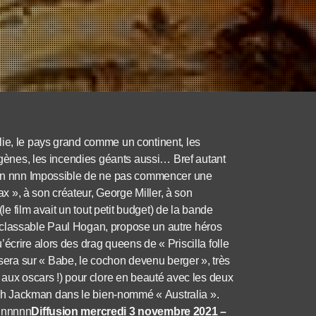
lie, le pays grand comme un continent, les
rigènes, les incendies géants aussi… Bref autant
on…n nnn Impossible de ne pas commencer une
 », à son créateur, George Miller, à son
(le film avait un tout petit budget) de la bande
nclassable Paul Hogan, propose un autre héros
écrire alors des drag queens de « Priscilla folle
ra sur « Babe, le cochon devenu berger », très
x oscars !) pour clore en beauté avec les deux
h Jackman dans le bien-nommé « Australia ».
nnnnnnn
Diffusion mercredi 3 novembre 2021 –