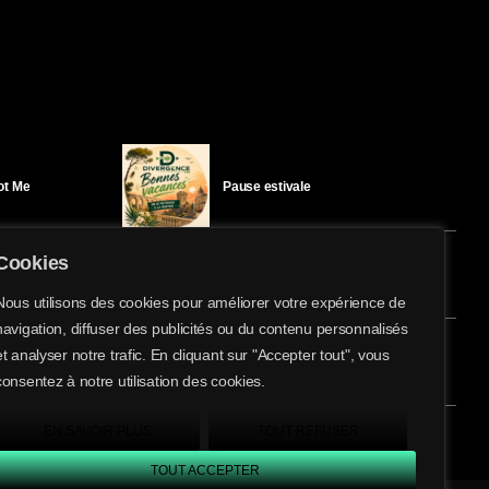
Got Me
Pause estivale
Cookies
Ici l’Ombre – mercredi 29 juillet
Nous utilisons des cookies pour améliorer votre expérience de
navigation, diffuser des publicités ou du contenu personnalisés
share
email
et analyser notre trafic. En cliquant sur "Accepter tout", vous
éloïse Bay
Ici l’Ombre – mardi 28 juillet
consentez à notre utilisation des cookies.
EN SAVOIR PLUS
TOUT REFUSER
TOUT ACCEPTER