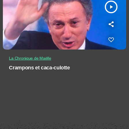
play_arrow
La Chronique de Maëlle
Crampons et caca-culotte