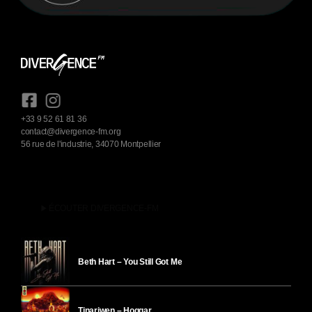
+33 9 52 61 81 36
contact@divergence-fm.org
56 rue de l'industrie, 34070 Montpellier
play_arrow
ÉCOUTER DIVERGENCE-FM
Beth Hart – You Still Got Me
Tinariwen – Hoggar