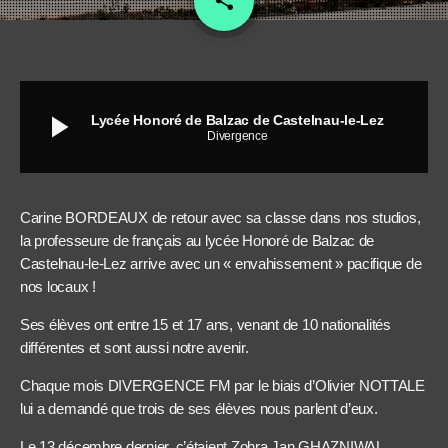
share
play_arrow
Lycée Honoré de Balzac de Castelnau-le-Lez
Divergence
Carine BORDEAUX de retour avec sa classe dans nos studios,
la professeure de français au lycée Honoré de Balzac de
Castelnau-le-Lez arrive avec un « envahissement » pacifique de
nos locaux !
Ses élèves ont entre 15 et 17 ans, venant de 10 nationalités
différentes et sont aussi notre avenir.
Chaque mois DIVERGENCE FM par le biais d’Olivier NOTTALE
lui a demandé que trois de ses élèves nous parlent d’eux.
Le 13 décembre dernier, c’étaient Zohra Jan GHAZNIWAL,