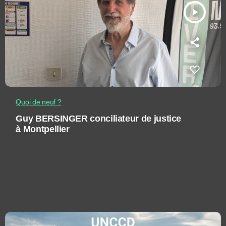
play_arrow
Quoi de neuf ?
Guy BERSINGER conciliateur de justice
à Montpellier