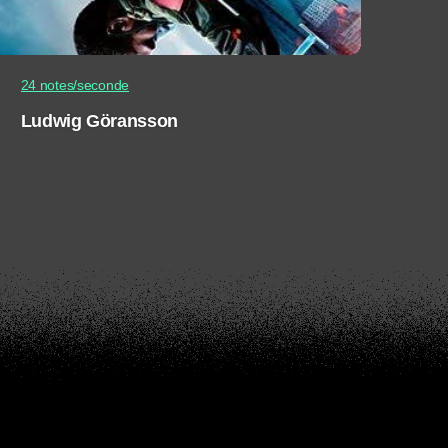
24 notes/seconde
Ludwig Göransson