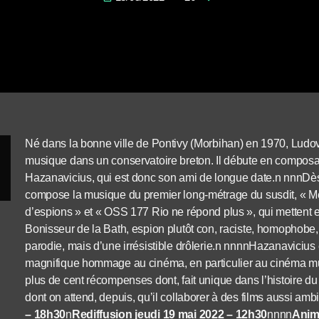
Né dans la bonne ville de Pontivy (Morbihan) en 1970, Ludovi
musique dans un conservatoire breton. Il débute en composan
Hazanavicius, qui est donc son ami de longue date.n nnnDès l
compose la musique du premier long-métrage du susdit, « Me
d’espions » et « OSS 177 Rio ne répond plus », qui mettent 
Bonisseur de la Bath, espion plutôt con, raciste, homophobe, e
parodie, mais d’une irrésistible drôlerie.n nnnnHazanavicius e
magnifique hommage au cinéma, en particulier au cinéma mu
plus de cent récompenses dont, fait unique dans l’histoire du
dont on attend, depuis, qu’il collaborer à des films aussi am
– 18h30
n
Rediffusion jeudi 19 mai 2022 – 12h30
nnnn
Anim