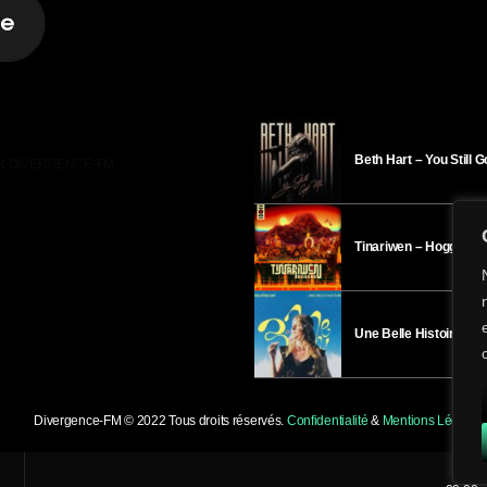
Beth Hart – You Still 
R DIVERGENCE-FM
Tinariwen – Hoggar
Une Belle Histoire – H
Divergence-FM © 2022 Tous droits réservés.
Confidentialité
&
Mentions Légales
.