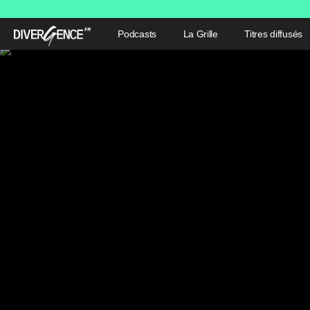
Podcasts
La Grille
Titres diffusés