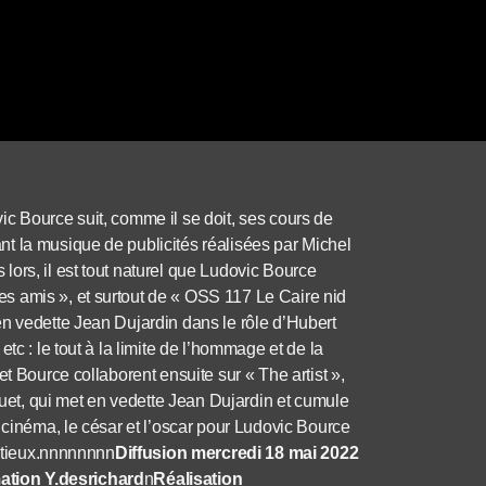
c Bource suit, comme il se doit, ses cours de
t la musique de publicités réalisées par Michel
ors, il est tout naturel que Ludovic Bource
s amis », et surtout de « OSS 117 Le Caire nid
en vedette Jean Dujardin dans le rôle d’Hubert
tc : le tout à la limite de l’hommage et de la
t Bource collaborent ensuite sur « The artist »,
et, qui met en vedette Jean Dujardin et cumule
 cinéma, le césar et l’oscar pour Ludovic Bource
bitieux.nnnnnnnn
Diffusion mercredi 18 mai 2022
ation Y.desrichard
n
Réalisation