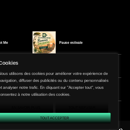
Got Me
Pause estivale
Cookies
Ici l’Ombre – mercredi 29 juillet
Nous utilisons des cookies pour améliorer votre expérience de
navigation, diffuser des publicités ou du contenu personnalisés
share
email
et analyser notre trafic. En cliquant sur "Accepter tout", vous
éloïse Bay
Ici l’Ombre – mardi 28 juillet
consentez à notre utilisation des cookies.
EN SAVOIR PLUS
TOUT REFUSER
TOUT ACCEPTER