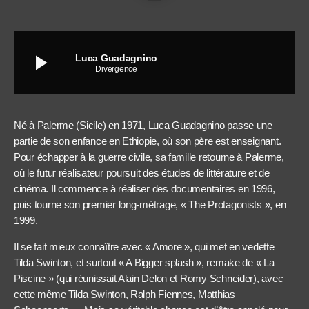
play_arrow
Luca Guadagnino
Divergence
Né à Palerme (Sicile) en 1971, Luca Guadagnino passe une
partie de son enfance en Ethiopie, où son père est enseignant.
Pour échapper à la guerre civile, sa famille retourne à Palerme,
où le futur réalisateur poursuit des études de littérature et de
cinéma. Il commence à réaliser des documentaires en 1996,
puis tourne son premier long-métrage, « The Protagonists », en
1999.
Il se fait mieux connaître avec « Amore », qui met en vedette
Tilda Swinton, et surtout « A Bigger splash », remake de « La
Piscine » (qui réunissait Alain Delon et Romy Schneider), avec
cette même Tilda Swinton, Ralph Fiennes, Matthias