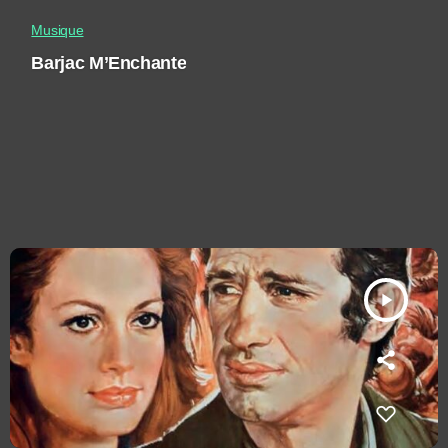
Musique
Barjac M’Enchante
play_arrow