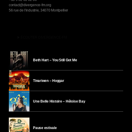
contact@divergence-fm.org
56 rue de l'industrie, 34070 Montpellier
play_arrow
ÉCOUTER DIVERGENCE-FM
Beth Hart – You Still Got Me
Tinariwen – Hoggar
Une Belle Histoire – Héloïse Bay
Pause estivale