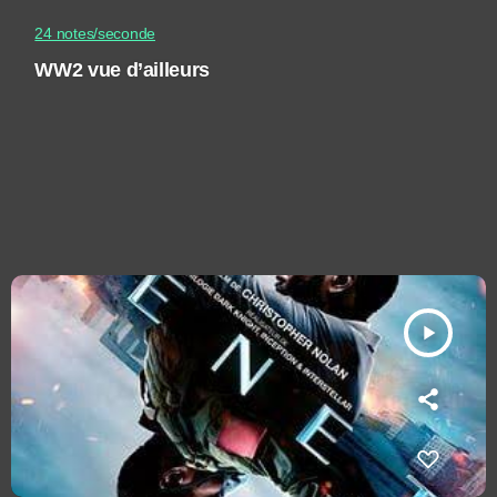
24 notes/seconde
WW2 vue d’ailleurs
play_arrow