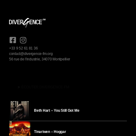
+33 9 52 61 81 36
contact@divergence-fm.org
56 rue de l'industrie, 34070 Montpellier
play_arrow
ÉCOUTER DIVERGENCE-FM
Beth Hart – You Still Got Me
Tinariwen – Hoggar