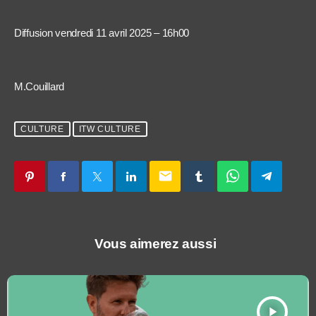
Diffusion vendredi 11 avril 2025 – 16h00
M.Couillard
CULTURE
ITW CULTURE
email
Vous aimerez aussi
play_arrow