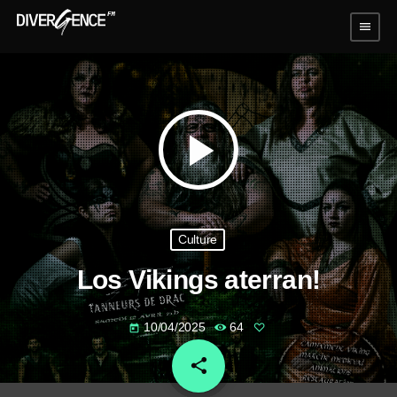
menu
play_arrow
Culture
Los Vikings aterran!
10/04/2025
64
today
share
email