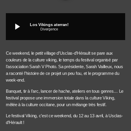
play_arrow
Los Vikings aterran!
Divergence
Ce weekend, le petit village d’Usclas-d’Hérault se pare aux
couleurs de la culture viking, le temps du festival organisé par
l’association Sarah V Photo. Sa présidente, Sarah Vailleux, nous
a raconté l’histoire de ce projet un peu fou, et le programme du
week-end.
Banquet, tir à l’arc, lancer de hache, ateliers en tous genres… Le
festival propose une immersion totale dans la culture Viking,
mêlée à la culture occitane, pour un mélange très festif.
Le festival Viking, c’est ce weekend, du 12 au 13 avril, à Usclas-
d’Hérault !