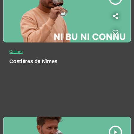
Culture
Costières de Nîmes
play_arrow