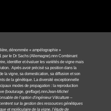
iculière, dénommée « ampélographie »
1661 par le Dr Sachs (Allemagne).nnn Combinant
re, identifier et évaluer les variétés de vigne mais
ution. Après avoir précisé sa position dans la
e la vigne, sa domestication, sa diffusion et son
ts de la génétique. La diversité exceptionnelle
ncipaux modes de propagation : la reproduction
ive (bouturage, greffage).nnn
Jean-Michel
sable de l’option d’ingénieur Viticulture –
entrent sur la gestion des ressources génétiques
ique et moléculaire de la vigne, l’étude de