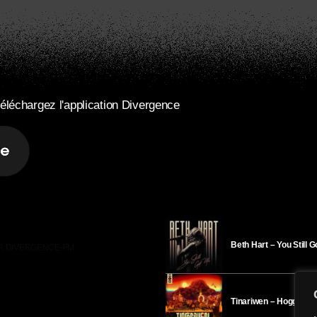
éléchargez l'application Divergence
Beth Hart – You Still 
R DIVERGENCE-FM
Tinariwen – Hoggar