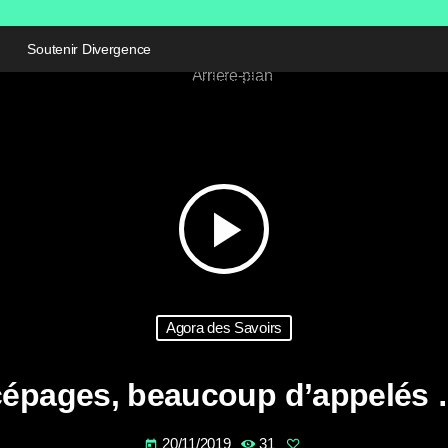
Soutenir Divergence
play_arrow
Agora des Savoirs
cépages, beaucoup d’appelés …
20/11/2019
31
today