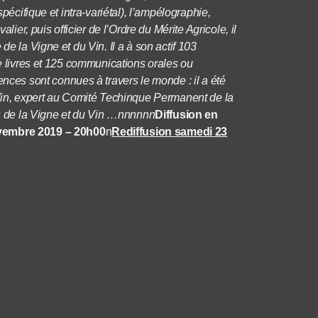
pécifique et intra-variétal), l’ampélographie,
lier, puis officier de l’Ordre du Mérite Agricole, il
de la Vigne et du Vin. Il a à son actif 103
de livres et 125 communications orales ou
es sont connues à travers le monde : il a été
 Vin, expert au Comité Techinque Permanent de la
ais de la Vigne et du Vin …nnnnnn
Diffusion en
ovembre 2019 – 20h00
n
Rediffusion samedi 23