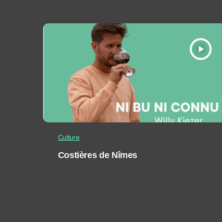
play_arrow
Culture
Costières de Nîmes