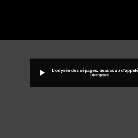
play_arrow
Divergence