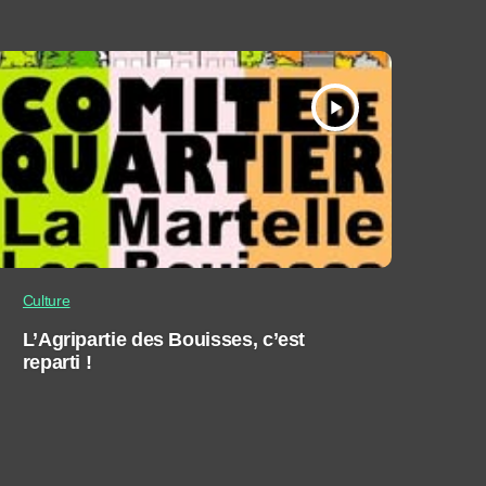
play_arrow
Culture
L’Agripartie des Bouisses, c’est
reparti !