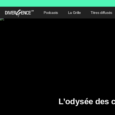
Podcasts
La Grille
Titres diffusés
L’odysée des 