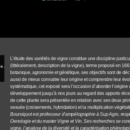
L’étude des variétés de vigne constitue une discipline part
(littéralement, description de la vigne), terme proposé en 
L’odysée des cépages, beaucoup d’appelés ... et peu d’élus
botanique, agronomie et génétique, ses objectifs sont de décri
aussi de mieux connaitre leur origine et comprendre leur évol
systématique, cet exposé sera l’occasion d’aborder l’origine d
développement jusqu’à nos jours au regard des apports récen
de cette plante sera présentée en relation avec ses deux pri
sexuée (croisements, hybridation) et la multiplication végétat
Boursiquot est professeur d’ampélographie à Sup Agro, respon
Oenologie et du master Vigne et Vin. Ses recherches se conc
vigne, l’analyse de la diversité et la caractérisation phénotyp