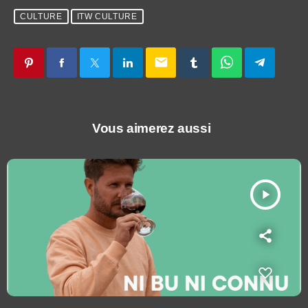
CULTURE
ITW CULTURE
email
Vous aimerez aussi
play_arrow