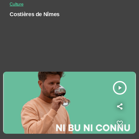
Culture
Costières de Nîmes
play_arrow