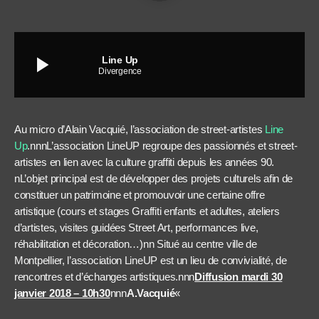
play_arrow
Line Up
Divergence
Au micro d’Alain Vacquié, l’association de street-artistes
Line
Up
.
nnnL’association LineUP regroupe des passionnés et street-
artistes en lien avec la culture graffiti depuis les années 90.
nL’objet principal est de développer des projets culturels afin de
constituer un patrimoine et promouvoir une certaine offre
artistique (cours et stages Graffiti enfants et adultes, ateliers
d’artistes, visites guidées Street Art, performances live,
réhabilitation et décoration…)nn Situé au centre ville de
Montpellier, l’association LineUP est un lieu de convivialité, de
rencontres et d’échanges artistiques.nnn
Diffusion mardi 30
janvier 2018 – 10h30
nnn
A.Vacquié
«