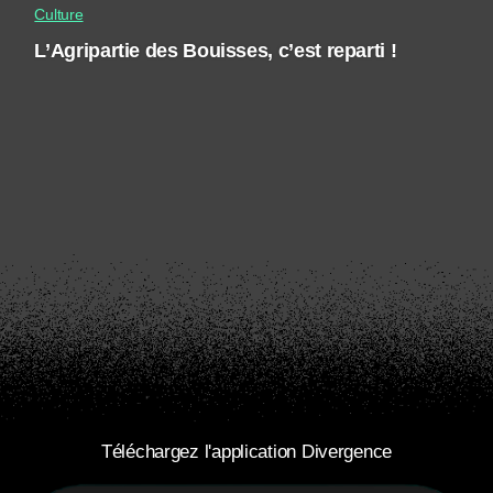
Culture
L’Agripartie des Bouisses, c’est reparti !
Téléchargez l'application Divergence