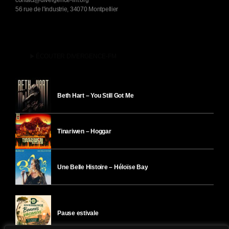
contact@divergence-fm.org
56 rue de l'industrie, 34070 Montpellier
play_arrow
ÉCOUTER DIVERGENCE-FM
Beth Hart – You Still Got Me
Tinariwen – Hoggar
Une Belle Histoire – Héloïse Bay
Pause estivale