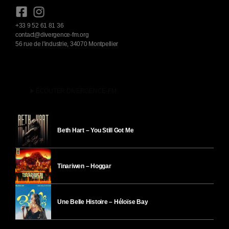
+33 9 52 61 81 36
contact@divergence-fm.org
56 rue de l'industrie, 34070 Montpellier
play_arrow
ÉCOUTER DIVERGENCE-FM
Beth Hart – You Still Got Me
Tinariwen – Hoggar
Une Belle Histoire – Héloïse Bay