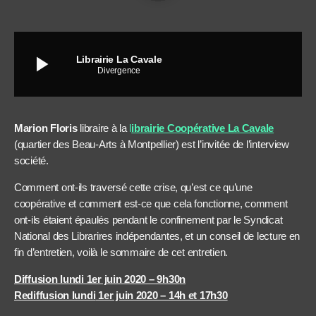
play_arrow
Librairie La Cavale
Divergence
Marion Floris
libraire à la
l
ibrairie Coopérative La Cavale
(quartier des Beau-Arts à Montpellier) est l’invitée de l’interview
société.
Comment ont-ils traversé cette crise, qu’est ce qu’une
coopérative et comment est-ce que cela fonctionne, comment
ont-ils étaient épaulés pendant le confinement par le Syndicat
National des Librarires indépendantes, et un conseil de lecture en
fin d’entretien, voilà le sommaire de cet entretien.
Diffusion lundi 1er juin 2020 – 9h30
n
Rediffusion lundi
1er juin
2020 – 14h et 17h30