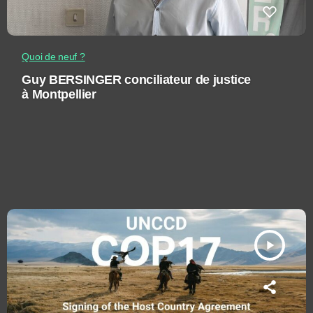
Quoi de neuf ?
Guy BERSINGER conciliateur de justice
à Montpellier
play_arrow