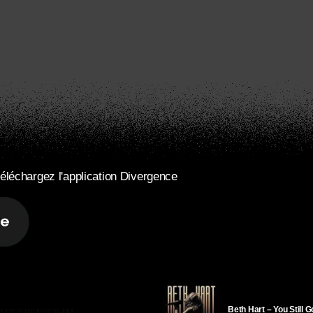
éléchargez l'application Divergence
Beth Hart – You Still 
R DIVERGENCE-FM