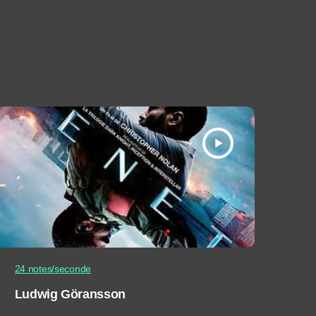
play_arrow
24 notes/seconde
Ludwig Göransson