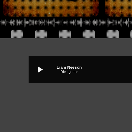
play_arrow
Liam Neeson
Divergence