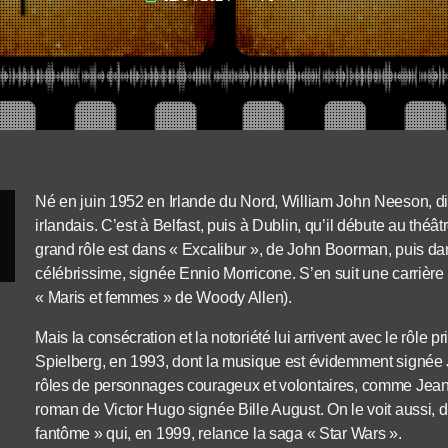
Né en juin 1952 en Irlande du Nord, William John Neeson, dit
irlandais. C’est à Belfast, puis à Dublin, qu’il débute au théâ
grand rôle est dans « Excalibur », de John Boorman, puis d
célébrissime, signée Ennio Morricone. S’en suit une carrière éc
« Maris et femmes » de Woody Allen).
Mais la consécration et la notoriété lui arrivent avec le rôle p
Spielberg, en 1993, dont la musique est évidemment signée Jo
rôles de personnages courageux et volontaires, comme Jean
roman de Victor Hugo signée Bille August. On le voit aussi,
fantôme » qui, en 1999, relance la saga « Star Wars ».