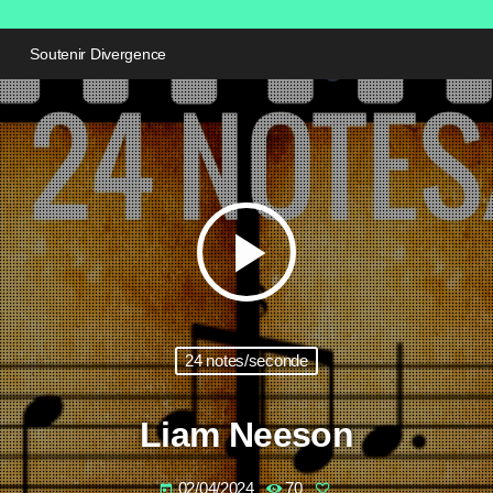
Soutenir Divergence
play_arrow
24 notes/seconde
Liam Neeson
02/04/2024
70
today