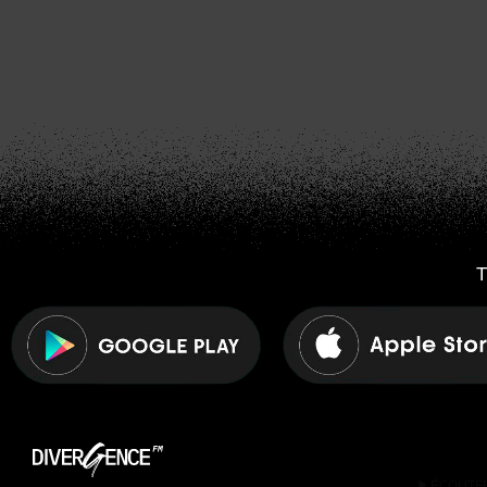
T
play_arrow
ÉCOUTE