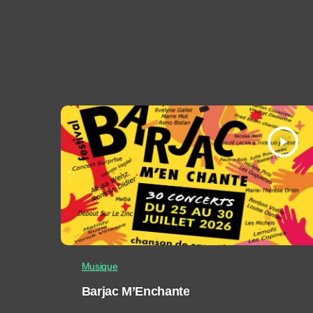
play_arrow
Musique
Barjac M’Enchante