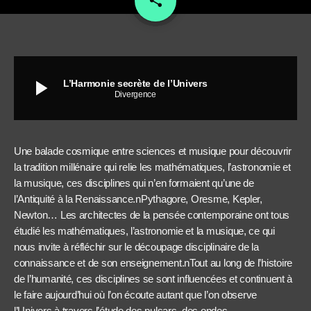
share
play_arrow
L’Harmonie secrète de l’Univers
Divergence
Une balade cosmique entre sciences et musique pour découvrir
la tradition millénaire qui relie les mathématiques, l’astronomie et
la musique, ces disciplines qui n’en formaient qu’une de
l’Antiquité à la Renaissance.nPythagore, Oresme, Kepler,
Newton… Les architectes de la pensée contemporaine ont tous
étudié les mathématiques, l’astronomie et la musique, ce qui
nous invite à réfléchir sur le découpage disciplinaire de la
connaissance et de son enseignement.nTout au long de l’histoire
de l’humanité, ces disciplines se sont influencées et continuent à
le faire aujourd’hui où l’on écoute autant que l’on observe
l’Univers à travers l’étude des pulsars, des ondes