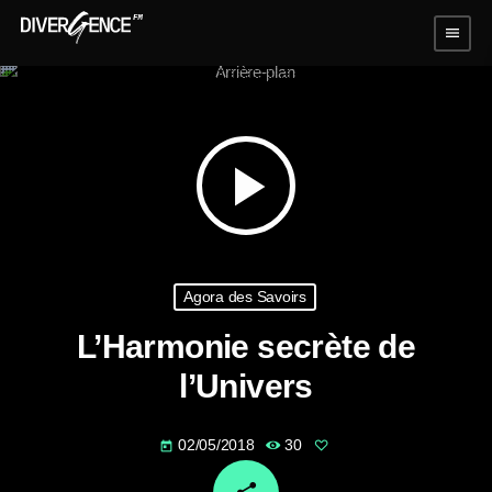
menu
play_arrow
Agora des Savoirs
L’Harmonie secrète de
l’Univers
02/05/2018
30
today
email