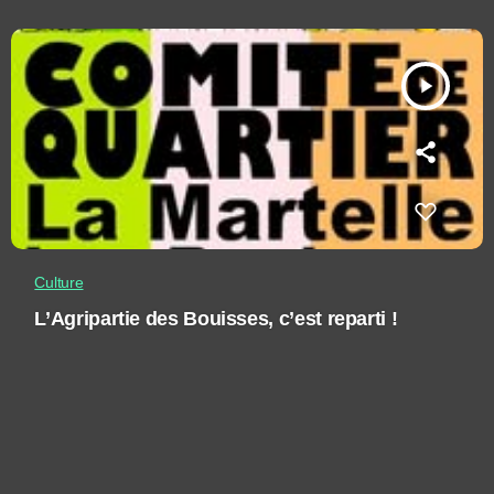
play_arrow
Culture
L’Agripartie des Bouisses, c’est reparti !