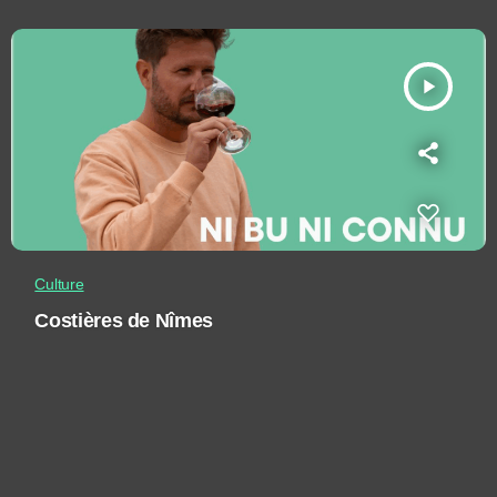
play_arrow
Culture
Costières de Nîmes