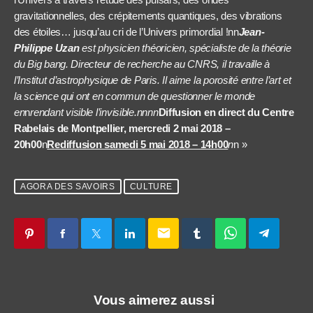
gravitationnelles, des crépitements quantiques, des vibrations
des étoiles… jusqu’au cri de l’Univers primordial !nn
Jean-
Philippe Uzan
est physicien théoricien, spécialiste de la théorie
du Big bang. Directeur de recherche au CNRS, il travaille à
l’Institut d’astrophysique de Paris. Il aime la porosité entre l’art et
la science qui ont en commun de questionner le monde
en
n
rendant visible l’invisible.nnnn
Diffusion en direct du Centre
Rabelais de Montpellier, mercredi 2 mai 2018 –
20h00
n
Rediffusion samedi 5 mai 2018 – 14h00
n
n »
AGORA DES SAVOIRS
CULTURE
email
Vous aimerez aussi