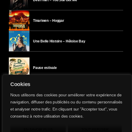
Tinariwen – Hoggar
Une Belle Histoire – Héloïse Bay
Pause estivale
Cookies
Ici l’Ombre – mercredi 29 juillet
Nous utilisons des cookies pour améliorer votre expérience de
navigation, diffuser des publicités ou du contenu personnalisés
et analyser notre trafic. En cliquant sur "Accepter tout", vous
Ici l’Ombre – mardi 28 juillet
consentez à notre utilisation des cookies.
Divergence-FM © 2022 Tous droits réservés.
Confidentialité
&
Mentions Légales
.
EN SAVOIR PLUS
TOUT REFUSER