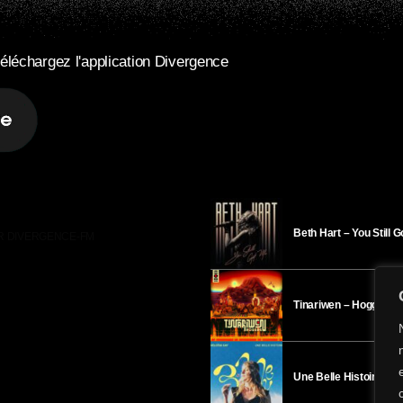
éléchargez l'application Divergence
Beth Hart – You Still 
R DIVERGENCE-FM
Tinariwen – Hoggar
Une Belle Histoire – H