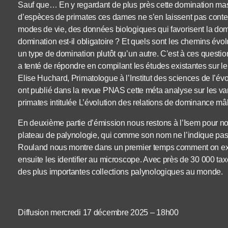
Sauf que… En y regardant de plus près cette domination masc
d’espèces de primates ces dames ne s’en laissent pas conter. 
modes de vie, des données biologiques qui favorisent la domi
domination est-il obligatoire ? Et quels sont les chemins évo
un type de domination plutôt qu’un autre. C’est à ces quest
a tenté de répondre en compilant les études existantes sur le 
Elise Huchard, Primatologue à l’Institut des sciences de l’évol
ont publié dans la revue PNAS cette méta analyse sur les va
primates intitulée L’évolution des relations de dominance mâ
En deuxième partie d’émission nous restons à l’Isem pour no
plateau de palynologie, qui comme son nom ne l’indique pas f
Rouland nous montre dans un premier temps comment on extr
ensuite les identifier au microscope. Avec près de 30 000 taxo
des plus importantes collections palynologiques au monde.
Diffusion mercredi 17 décembre 2025 – 18h00