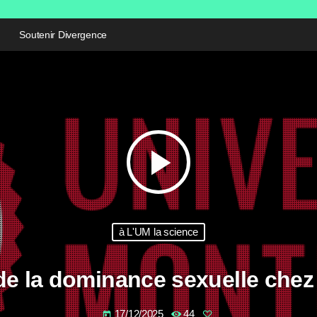
Soutenir Divergence
play_arrow
à L'UM la science
de la dominance sexuelle chez
17/12/2025
44
today