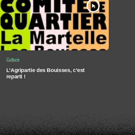
play_arrow
Culture
L’Agripartie des Bouisses, c’est
reparti !