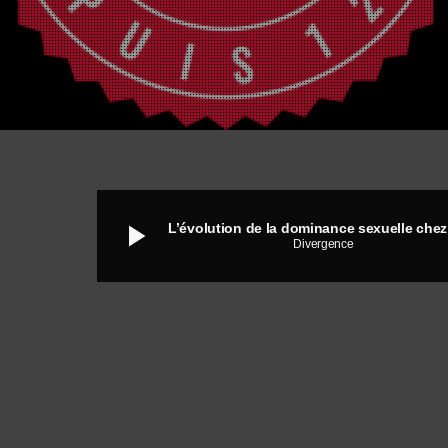
play_arrow
Divergence