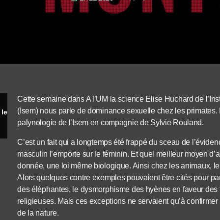
Cette semaine dans A l’UM la science Elise Huchard de l’Insti
(Isem) nous parle de dominance sexuelle chez les primates.
L’évolution de la dominance sexuelle chez les primates
palynologie de l’Isem en compagnie de Sylvie Rouland.
C’est un fait qui a longtemps été frappé du sceau de l’éviden
masculin l’emporte sur le féminin. Et quel meilleur moyen d
donnée, une loi même biologique. Ainsi chez les animaux, le
Alors quelques contre exemples pouvaient être cités pour pare
des éléphantes, le dysmorphisme des hyènes en faveur des f
religieuses. Mais ces exceptions ne servaient qu’à confirmer 
de la nature.