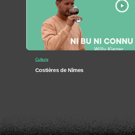
play_arrow
Culture
Costières de Nîmes