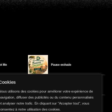
Got Me
Pause estivale
Cookies
Ici l’Ombre – mercredi 29 juillet
Nous utilisons des cookies pour améliorer votre expérience de
navigation, diffuser des publicités ou du contenu personnalisés
share
email
et analyser notre trafic. En cliquant sur "Accepter tout", vous
éloïse Bay
Ici l’Ombre – mardi 28 juillet
consentez à notre utilisation des cookies.